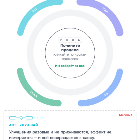
Plan
Act
P
D
C
A
Почините
процесс
кликайте по кускам
процесса
ИИ соберёт за вас
Check
Do
РАЗРЫВ
ACT · УЛУЧШАЙ
Улучшения разовые и не приживаются, эффект не
измеряется — и всё возвращается к хаосу.