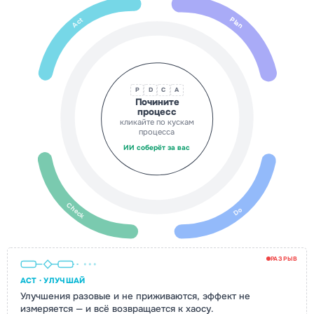
Plan
Act
P
D
C
A
Почините
процесс
кликайте по кускам
процесса
ИИ соберёт за вас
Check
Do
РАЗРЫВ
ACT · УЛУЧШАЙ
Улучшения разовые и не приживаются, эффект не
измеряется — и всё возвращается к хаосу.