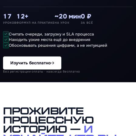
17
12+
~20 мин
0 ₽
УРОКОВ
ФОРМУЛ НА ПРАКТИКЕ
НА УРОК
ЗА ВСЁ
Считать очереди, загрузку и SLA процесса
Находить узкие места ещё до внедрения
Обосновывать решения цифрами, а не интуицией
Изучить бесплатно
Без регистрации оплаты · навсегда бесплатно
Проживите
процессную
историю —
и