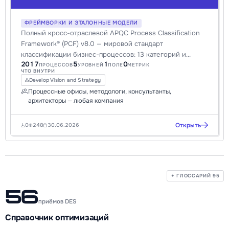
ФРЕЙМВОРКИ И ЭТАЛОННЫЕ МОДЕЛИ
Полный кросс-отраслевой APQC Process Classification
Framework® (PCF) v8.0 — мировой стандарт
классификации бизнес-процессов: 13 категорий и
2017
5
1
0
~2000 процессов до 5 уровней, с идентификаторами
ПРОЦЕССОВ
УРОВНЕЙ
ПОЛЕ
МЕТРИК
ЧТО ВНУТРИ
PCF. Готов к импорту в Storm BPMN.
Develop Vision and Strategy
Процессные офисы, методологи, консультанты,
архитекторы — любая компания
Открыть
0
248
30.06.2026
+ ГЛОССАРИЙ 95
56
приёмов DES
Справочник оптимизаций