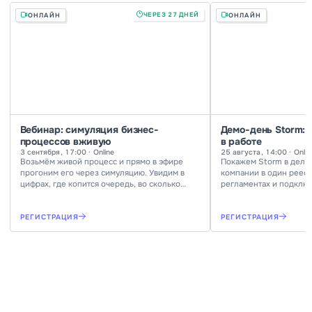
ЧЕРЕЗ 27 ДНЕЙ
ОНЛАЙН
ОНЛАЙН
Вебинар: симуляция бизнес-
Демо-день Storm: 
процессов вживую
в работе
3 сентября, 17:00 · Online
25 августа, 14:00 · Onlin
Возьмём живой процесс и прямо в эфире
Покажем Storm в деле:
прогоним его через симуляцию. Увидим в
компании в один реест
цифрах, где копится очередь, во сколько
регламентах и подключ
обходится процесс и что изменится, если
Ответим на вопросы в
добавить исполнителей или переставить
РЕГИСТРАЦИЯ
РЕГИСТРАЦИЯ
шаги.