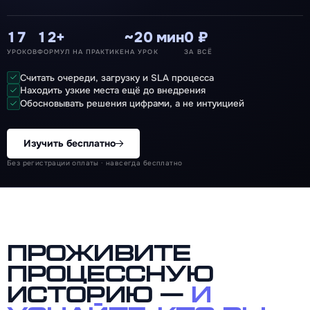
17
12+
~20 мин
0 ₽
УРОКОВ
ФОРМУЛ НА ПРАКТИКЕ
НА УРОК
ЗА ВСЁ
Считать очереди, загрузку и SLA процесса
Находить узкие места ещё до внедрения
Обосновывать решения цифрами, а не интуицией
Изучить бесплатно
Без регистрации оплаты · навсегда бесплатно
Проживите
процессную
историю —
и