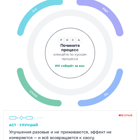
Plan
Act
P
D
C
A
Почините
процесс
кликайте по кускам
процесса
ИИ соберёт за вас
Check
Do
РАЗРЫВ
ACT · УЛУЧШАЙ
Улучшения разовые и не приживаются, эффект не
измеряется — и всё возвращается к хаосу.