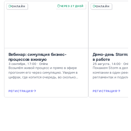
ЧЕРЕЗ 27 ДНЕЙ
ОНЛАЙН
ОНЛАЙН
Вебинар: симуляция бизнес-
Демо-день Storm: 
процессов вживую
в работе
3 сентября, 17:00 · Online
25 августа, 14:00 · Onlin
Возьмём живой процесс и прямо в эфире
Покажем Storm в деле:
прогоним его через симуляцию. Увидим в
компании в один реест
цифрах, где копится очередь, во сколько
регламентах и подключ
обходится процесс и что изменится, если
Ответим на вопросы в
добавить исполнителей или переставить
РЕГИСТРАЦИЯ
РЕГИСТРАЦИЯ
шаги.