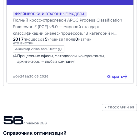
ФРЕЙМВОРКИ И ЭТАЛОННЫЕ МОДЕЛИ
Полный кросс-отраслевой APQC Process Classification
Framework® (PCF) v8.0 — мировой стандарт
классификации бизнес-процессов: 13 категорий и
2017
5
1
0
~2000 процессов до 5 уровней, с идентификаторами
ПРОЦЕССОВ
УРОВНЕЙ
ПОЛЕ
МЕТРИК
ЧТО ВНУТРИ
PCF. Готов к импорту в Storm BPMN.
Develop Vision and Strategy
Процессные офисы, методологи, консультанты,
архитекторы — любая компания
Открыть
0
248
30.06.2026
+ ГЛОССАРИЙ 95
56
приёмов DES
Справочник оптимизаций