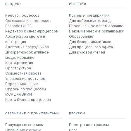
ПРОДУКТ
РЕШЕНИЯ
Реестр процессов
Крупные предприятия
Согласование процессов
Для небольших команд
Разработка ТЗ
Персональное использование
Редактор бизнес-процессов
Некоммерческие организации
Архитектура систем и
Образование
интеграция
Для бизнес-аналитиков
Адаптация сотрудников
Для процессного офиса
Дискретно-событийное
Для руководителей
моделирование
Карта развития
Оргструктура
Совместная работа
Управление доступом
Версионирование
Опросы по процессам
MCP для BPMN
Карта бизнес-процессов
СРАВНЕНИЕ С КОНКУРЕНТАМИ
РЕСУРСЫ
Популярные сервисы
Реестры по отраслям
Сравнение с draw.io
Блог