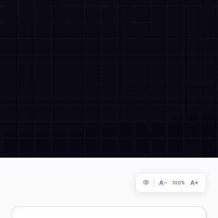
A−
A+
100%