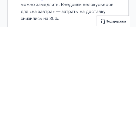
можно замедлить. Внедрили велокурьеров
для «на завтра» — затраты на доставку
снизились на 30%.
Поддержка
Связанные термины
Стоимость задержки
Среднее число в системе
Соглашение об уровне сервиса
Скорость обслуживания
Похожие оптимизации