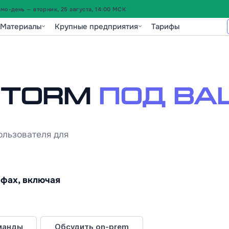
о-день — вторник, 25 августа, 14:00 МСК
Материалы
Крупные предприятия
Тарифы
Storm
под ва
ользователя для
ифах, включая
манды
Обсудить on-prem