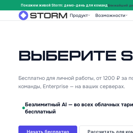
Покажем живой Storm: демо-день для команд
Ближайший дем
Продукт
Возможности
Выберите 
Бесплатно для личной работы, от 1200 ₽ за п
команды, Enterprise — на ваших серверах.
Безлимитный AI — во всех облачных тар
бесплатный
Начать бесплатно
Рассчитать для ко