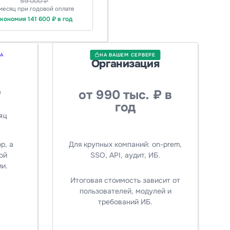
59 000 ₽
 месяц при годовой оплате
кономия 141 600 ₽ в год
А
НА ВАШЕМ СЕРВЕРЕ
Организация
₽
от 990 тыс. ₽ в
год
ЯЦ
р, а
Для крупных компаний: on-prem,
ой
SSO, API, аудит, ИБ.
и.
Итоговая стоимость зависит от
пользователей, модулей и
требований ИБ.