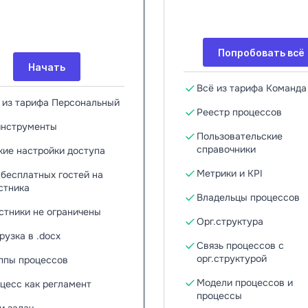
Попробовать всё
Начать
Всё из тарифа Команда
 из тарифа Персональный
Реестр процессов
инструменты
Пользовательские
справочники
кие настройки доступа
Метрики и KPI
 бесплатных гостей на
стника
Владельцы процессов
стники не ограничены
Орг.структура
рузка в .docx
Связь процессов с
орг.структурой
ппы процессов
Модели процессов и
цесс как регламент
процессы
и задач