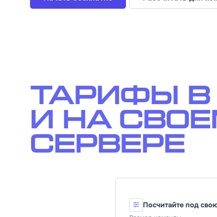
Тарифы в
и на сво
сервере
Посчитайте под сво