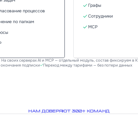
Графы
ласование процессов
Сотрудники
нение по папкам
MCP
росы
P
 На своих серверах AI и MCP — отдельный модуль, состав фиксируем в 
е окончания подписки
Переход между тарифами — без потери данных
НАМ ДОВЕРЯЮТ 300+ КОМАНД