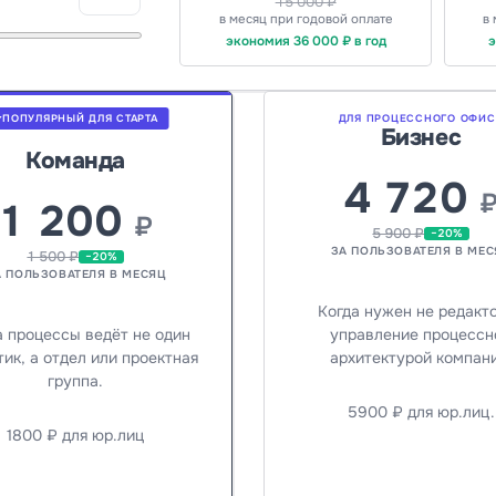
15 000 ₽
в месяц при годовой оплате
в
экономия 36 000 ₽ в год
э
ПОПУЛЯРНЫЙ ДЛЯ СТАРТА
ДЛЯ ПРОЦЕССНОГО ОФИС
Бизнес
Команда
4 720
1 200
₽
5 900 ₽
−20%
ЗА ПОЛЬЗОВАТЕЛЯ В МЕС
1 500 ₽
−20%
А ПОЛЬЗОВАТЕЛЯ В МЕСЯЦ
Когда нужен не редакто
а процессы ведёт не один
управление процессн
ик, а отдел или проектная
архитектурой компани
группа.
5900 ₽ для юр.лиц.
1800 ₽ для юр.лиц