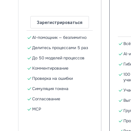
Зарегистрироваться
AI-помощник — безлимитно
Всё
Делитесь процессами 5 раз
AI-
До 50 моделей процессов
Гиб
Комментирование
100
Проверка на ошибки
уча
Симуляция токена
Уча
Согласование
Выг
MCP
Гру
Про
Рол