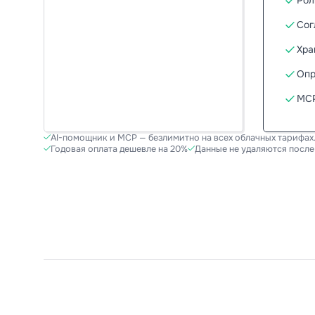
Сог
Хра
Оп
MC
AI-помощник и MCP — безлимитно на всех облачных тарифах.
Годовая оплата дешевле на 20%
Данные не удаляются посл