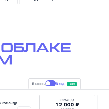
 облаке
ем
В месяц
В год
−20%
КОМАНДА
ю команду
12 000 ₽