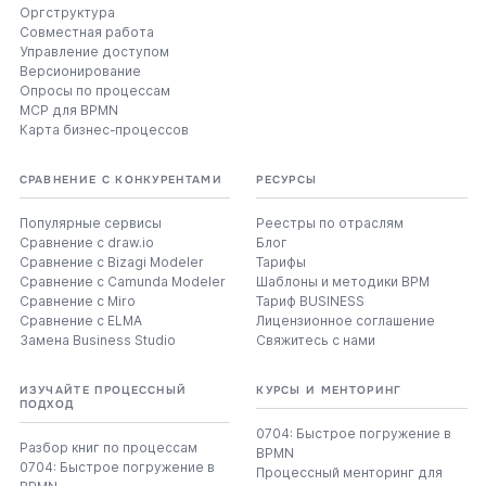
Оргструктура
Совместная работа
Управление доступом
Версионирование
Опросы по процессам
MCP для BPMN
Карта бизнес-процессов
СРАВНЕНИЕ С КОНКУРЕНТАМИ
РЕСУРСЫ
Популярные сервисы
Реестры по отраслям
Сравнение с draw.io
Блог
Сравнение с Bizagi Modeler
Тарифы
Сравнение с Camunda Modeler
Шаблоны и методики BPM
Сравнение с Miro
Тариф BUSINESS
Сравнение с ELMA
Лицензионное соглашение
Замена Business Studio
Свяжитесь с нами
ИЗУЧАЙТЕ ПРОЦЕССНЫЙ
КУРСЫ И МЕНТОРИНГ
ПОДХОД
0704: Быстрое погружение в
Разбор книг по процессам
BPMN
0704: Быстрое погружение в
Процессный менторинг для