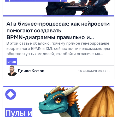
AI в бизнес-процессах: как нейросети
помогают создавать
BPMN‑диаграммы правильно и
быстро
В этой статье объясню, почему прямое генерирование
корректного BPMN в XML сейчас почти невозможно для
общедоступных моделей, как обойти ограничения
нейросетей и какие практические приемы использует
BPMN
StormBPMN, чтобы превращать текстовые описания
процессов в рабочие диаграммы за минуты.
Денис Котов
16 ДЕКАБРЯ 2025 Г.