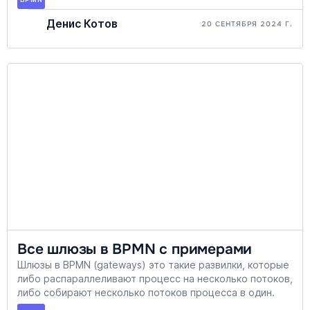
дружит по определению, поэтому у вас могут
возникать сложности. Но варианты есть, о них в этой
Денис Котов
20 СЕНТЯБРЯ 2024 Г.
короткой статье.
Все шлюзы в BPMN с примерами
Шлюзы в BPMN (gateways) это такие развилки, которые
либо распараллеливают процесс на несколько потоков,
либо собирают несколько потоков процесса в один.