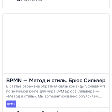
BPMN — Метод и стиль. Брюс Сильвер
В статье отражена обратная связь команды StormBPMN
по значимой книге для мира BPM Брюса Сильвера —
«Метод и стиль». Мы аргументированно объясняем,
что следование методологии Сильвера не должно
BPMN
быть безоговорочным, а требует критического
подхода и адаптации под конкретные задачи. Однако