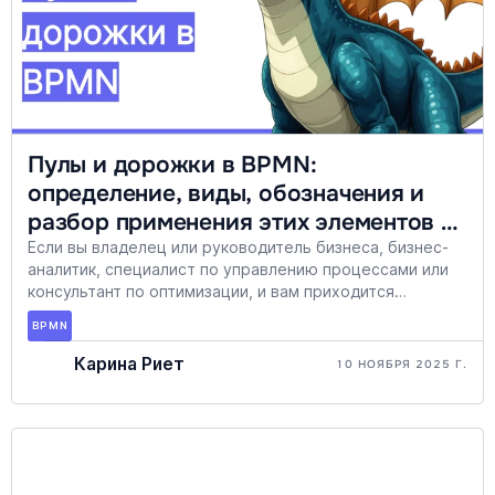
Пулы и дорожки в BPMN:
определение, виды, обозначения и
разбор применения этих элементов на
практике
Если вы владелец или руководитель бизнеса, бизнес-
аналитик, специалист по управлению процессами или
консультант по оптимизации, и вам приходится
моделировать сквозные операции, в которых
BPMN
участвуют разные отделы, компании или системы, эта
статья для вас.
Карина Риет
10 НОЯБРЯ 2025 Г.