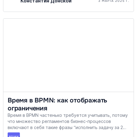
Константин Донской
3 МАРТА 2025 Г.
мы считаем, что эта книга является ценным ресурсом
для специалистов, стремящихся улучшить понимание и
моделирование бизнес-процессов, несмотря на
некоторые спорные моменты и устаревания части
информации в отношении используемого ПО.
Время в BPMN: как отображать
ограничения
Время в BPMN частенько требуется учитывать, потому
что множество регламентов бизнес-процессов
включают в себя такие фразы “исполнить задачу за 2
часа”. Проблема в том, что время и BPMN не очень
BPMN