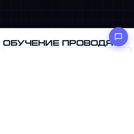
Обучение проводят
1
Константин Донской
Обучил более 4000 человек оптимизационным
методологиям, бережливым технологиям и
процессному подходу;
Развернул с нуля 7 процессных и проектных
офисов в формате консалтинга и инхаус;
Автоматизировал более 30 сквозных процессов в
FMCG, Агро, Госсекторе, Коммуникационных Услуг,
Нефте- и Машиностроительной промышленности
Сертифицированный 1С: Профессионал
Со-автор курса по бизнес и функциональной
архитектуре для института Иннополис