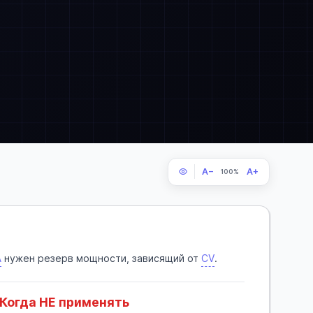
A−
A+
100%
A
нужен
резерв мощности
, зависящий от
CV
.
Когда НЕ применять