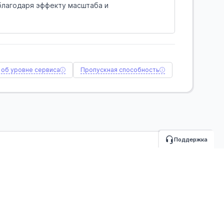
 благодаря эффекту масштаба и
об уровне сервиса
Пропускная способность
Поддержка
льная часть времени уходит на простой. Сокращение
иксированные затраты без ущерба для