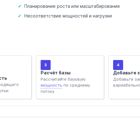
Планирование роста или масштабирования
Несоответствие мощностей и нагрузки
3
4
Расчёт базы
Добавьте 
сть
Рассчитайте базовую
Добавьте за
ходящего
мощность
по среднему
вариабельно
отки
потоку