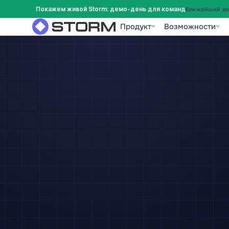
Покажем живой Storm: демо-день для команд
Ближайший дем
Продукт
Возможности