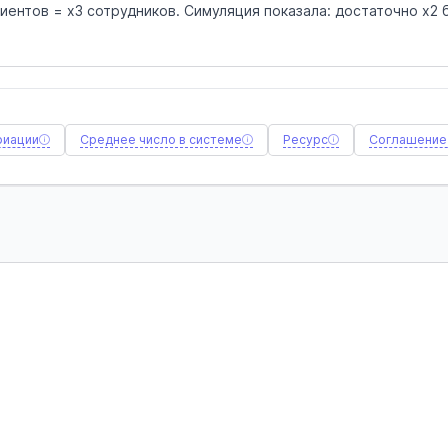
клиентов = x3 сотрудников. Симуляция показала: достаточно x2
риации
Среднее число в системе
Ресурс
Соглашение 
МОЩНОСТЬ
Сократить ресурсы
ми. Перебалансировка
Ресурс недозагружен — значите
ьных затрат.
избыточной мощности снизит ф
производительности.
Подробнее