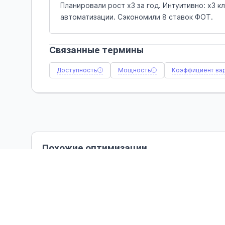
Планировали рост x3 за год. Интуитивно: x3 
автоматизации. Сэкономили 8 ставок ФОТ.
Связанные термины
Доступность
Мощность
Коэффициент ва
Похожие оптимизации
МОЩНОСТЬ
Перебалансировать нагрузку
Нагрузка распределена неравномерно между ресурса
выровняет загрузку и сократит очереди без дополнител
Подробнее