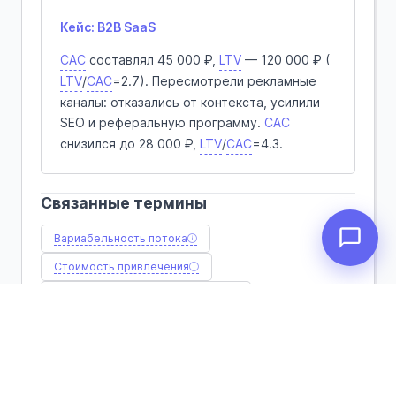
Кейс: B2B SaaS
CAC
составлял 45 000 ₽,
LTV
— 120 000 ₽ (
LTV
/
CAC
=2.7). Пересмотрели рекламные
каналы: отказались от контекста, усилили
SEO и реферальную программу.
CAC
снизился до 28 000 ₽,
LTV
/
CAC
=4.3.
Связанные термины
Вариабельность потока
Стоимость привлечения
Вариабельность обслуживания
Среднее число в системе
Пожизненная ценность
Количество ресурсов