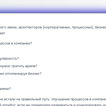
его звена, архитекторов (корпоративных, процессных), бизне
жет:
цессов в компании?
пулярность?
е нужно тратить время?
нии оптимизируя бизнес?
ниями?
же встали на правильный путь. Улучшение процессов в компан
й атрибут, если вы планируете развиваться и конкурировать н