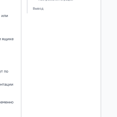
Вывод
 или
м ящике
ут по
ентации
ременно