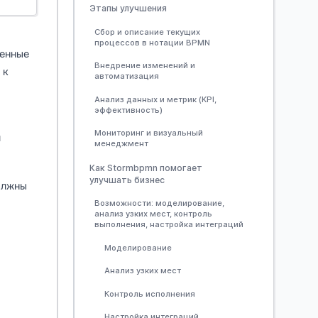
Этапы улучшения
Сбор и описание текущих
процессов в нотации BPMN
ренные
Внедрение изменений и
 к
автоматизация
Анализ данных и метрик (KPI,
эффективность)
Мониторинг и визуальный
м
менеджмент
Как Stormbpmn помогает
улучшать бизнес
олжны
Возможности: моделирование,
анализ узких мест, контроль
выполнения, настройка интеграций
Моделирование
Анализ узких мест
Контроль исполнения
Настройка интеграций