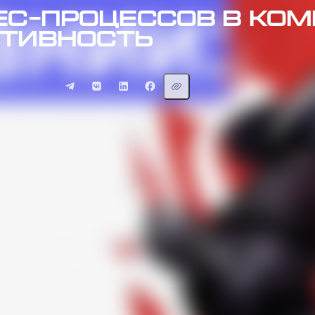
с-процессов в ком
тивность