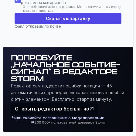
рекламных материалов
Это требование закона о рекламе. Мы не спамим — вы всегда
можете отписаться.
Скачать шпаргалку
Файл отправим по почте
Попробуйте
„Начальное событие-
сигнал“ в редакторе
Storm
Редактор сам подсветит ошибки нотации — 45
автоматических проверок, включая типовые ошибки
с этим элементом. Бесплатно, старт за минуту.
Открыть редактор бесплатно
или скачайте соглашение о моделировании
200 000+ пользователей доверяют Storm