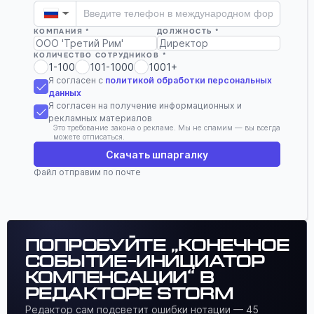
▼
КОМПАНИЯ *
ДОЛЖНОСТЬ *
КОЛИЧЕСТВО СОТРУДНИКОВ *
1-100
101-1000
1001+
Я согласен с
политикой обработки персональных
данных
Я согласен на получение информационных и
рекламных материалов
Это требование закона о рекламе. Мы не спамим — вы всегда
можете отписаться.
Скачать шпаргалку
Файл отправим по почте
Попробуйте „Конечное
событие-инициатор
компенсации“ в
редакторе Storm
Редактор сам подсветит ошибки нотации — 45