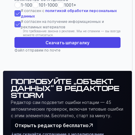
1-100
101-1000
1001+
Я согласен с
политикой обработки персональных
данных
Я согласен на получение информационных и
рекламных материалов
Это требование закона о рекламе. Мы не спамим — вы всегда
можете отписаться.
Скачать шпаргалку
Файл отправим по почте
Попробуйте „Объект
данных“ в редакторе
Storm
Редактор сам подсветит ошибки нотации — 45
автоматических проверок, включая типовые ошибки
с этим элементом. Бесплатно, старт за минуту.
Открыть редактор бесплатно
или скачайте соглашение о моделировании