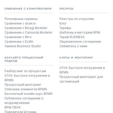
СРАВНЕНИЕ С КОНКУРЕНТАМИ
РЕСУРСЫ
Популярные сервисы
Реестры по отраслям
Сравнение с draw.io
Блог
Сравнение с Bizagi Modeler
Тарифы
Сравнение с Camunda Modeler
Шаблоны и методики BPM
Сравнение с Miro
Тариф BUSINESS
Сравнение с ELMA
Лицензионное соглашение
Замена Business Studio
Свяжитесь с нами
ИЗУЧАЙТЕ ПРОЦЕССНЫЙ
КУРСЫ И МЕНТОРИНГ
ПОДХОД
0704: Быстрое погружение в
Разбор книг по процессам
BPMN
0704: Быстрое погружение в
Процессный менторинг для
BPMN
организаций
Процессный менторинг
Описание элементов BPMN
Бесплатный онлайн-курс BPMN
Публичное соглашение о
моделировании
BPM CBOK
Повелители Шторма