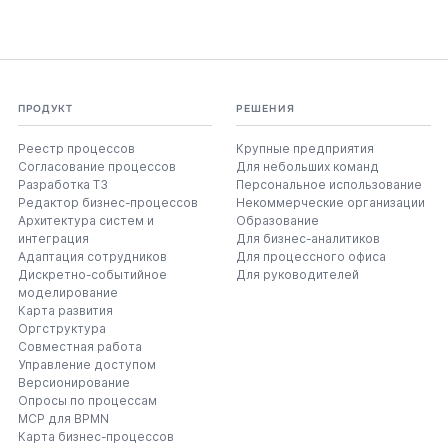
ПРОДУКТ
РЕШЕНИЯ
Реестр процессов
Крупные предприятия
Согласование процессов
Для небольших команд
Разработка ТЗ
Персональное использование
Редактор бизнес-процессов
Некоммерческие организации
Архитектура систем и
Образование
интеграция
Для бизнес-аналитиков
Адаптация сотрудников
Для процессного офиса
Дискретно-событийное
Для руководителей
моделирование
Карта развития
Оргструктура
Совместная работа
Управление доступом
Версионирование
Опросы по процессам
MCP для BPMN
Карта бизнес-процессов