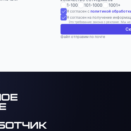
КОЛИЧЕСТВО СОТРУДНИКОВ *
1-100
101-1000
1001+
Я согласен с
политикой обработк
Я согласен на получение информа
Это требование закона о рекламе. Мы н
Ск
Файл отправим по почте
ное
е
ботчик