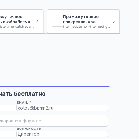
ежуточное
Промежуточное
ие-обработчик
прикрепленное
ра
iate timer catch event
непрерывающее
intermediate non-interrupting attached timer catch event
событие-обработчик
таймера
чать бесплатно
EMAIL *
ДОЛЖНОСТЬ *