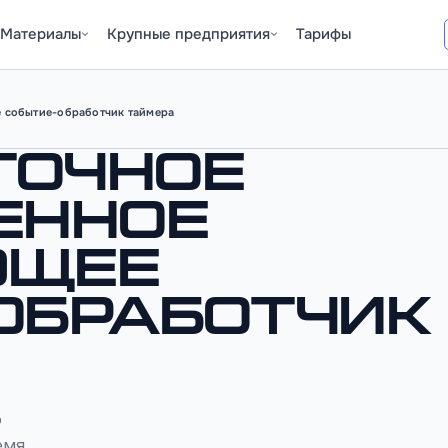
Материалы
Крупные предприятия
Тарифы
 событие-обработчик таймера
точное
енное
ющее
обработчик
о
емя,