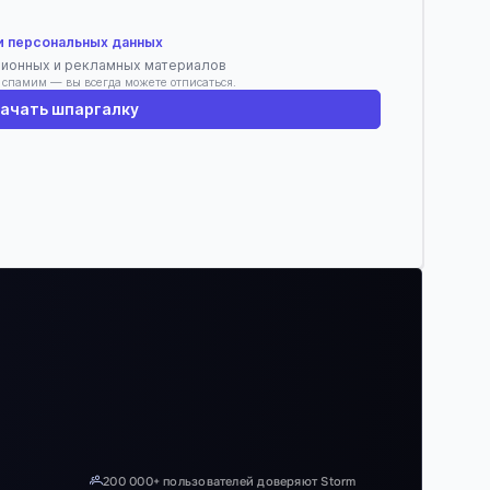
и персональных данных
ционных и рекламных материалов
е спамим — вы всегда можете отписаться.
ачать шпаргалку
200 000+ пользователей доверяют Storm