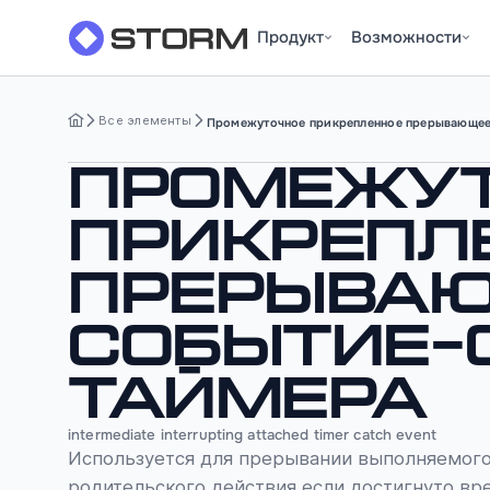
Продукт
Возможности
Все элементы
Промежуточное прикрепленное прерывающее
Промежу
прикрепл
прерыва
событие-
таймера
intermediate interrupting attached timer catch event
Используется для прерывании выполняемог
родительского действия если достигнуто вр