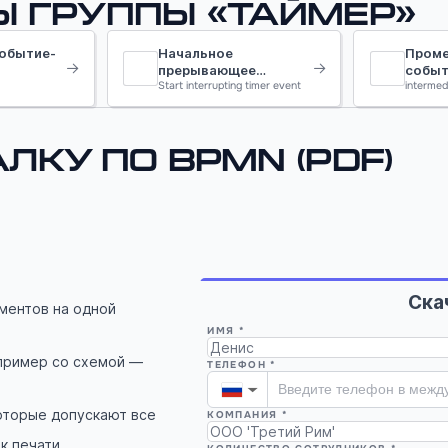
ы группы «Таймер»
обытие-
Начальное
Пром
прерывающее
событ
событие-таймер
Start interrupting timer event
тайме
intermed
лку по BPMN (PDF)
Ска
ементов на одной
ИМЯ *
пример со схемой —
ТЕЛЕФОН *
▼
оторые допускают все
КОМПАНИЯ *
 к печати