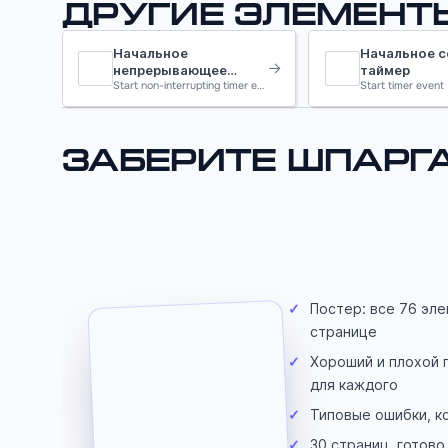
Другие элемент
Начальное
Начальное с
непрерывающее
таймер
событие-таймер
Start non-interrupting timer event
Start timer event
Заберите шпарга
✓
Постер: все 76 эл
странице
✓
Хороший и плохой 
для каждого
✓
Типовые ошибки, к
✓
30 страниц, готово