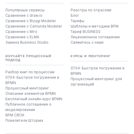
Популярные сервисы
Реестры по отраслям
Сравнение с draw.io
Блог
Сравнение с Bizagi Modeler
Тарифы
Сравнение с Camunda Modeler
Шаблоны и методики BPM
Сравнение с Miro
Тариф BUSINESS
Сравнение с ELMA
Лицензионное соглашение
Замена Business Studio
Свяжитесь с нами
ИЗУЧАЙТЕ ПРОЦЕССНЫЙ
КУРСЫ И МЕНТОРИНГ
ПОДХОД
0704: Быстрое погружение в
Разбор книг по процессам
BPMN
0704: Быстрое погружение в
Процессный менторинг для
BPMN
организаций
Процессный менторинг
Описание элементов BPMN
Бесплатный онлайн-курс BPMN
Публичное соглашение о
моделировании
BPM CBOK
Повелители Шторма