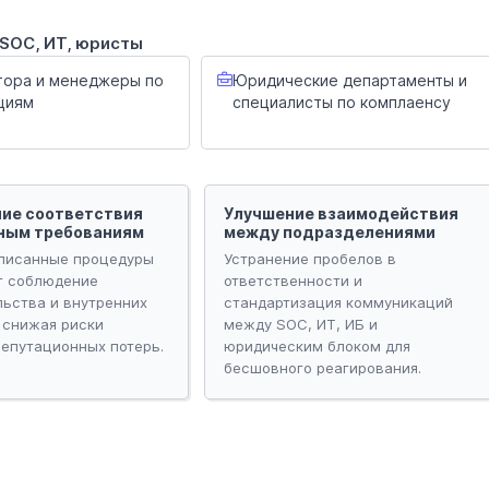
 SOC, ИТ, юристы
тора и менеджеры по
Юридические департаменты и
циям
специалисты по комплаенсу
ие соответствия
Улучшение взаимодействия
ным требованиям
между подразделениями
писанные процедуры
Устранение пробелов в
т соблюдение
ответственности и
льства и внутренних
стандартизация коммуникаций
 снижая риски
между SOC, ИТ, ИБ и
репутационных потерь.
юридическим блоком для
бесшовного реагирования.