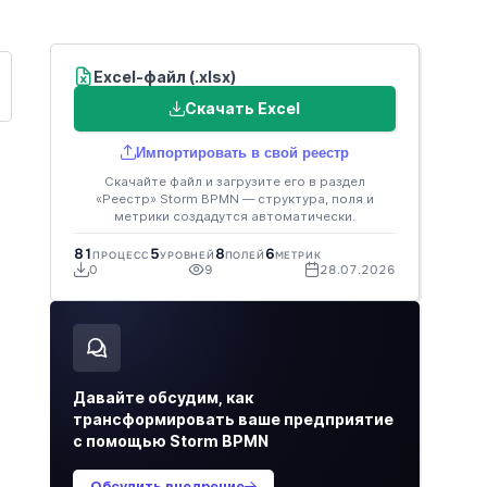
Excel-файл (.xlsx)
Скачать Excel
Импортировать в свой реестр
Скачайте файл и загрузите его в раздел
«Реестр» Storm BPMN — структура, поля и
метрики создадутся автоматически.
Ё
81
5
8
6
ПРОЦЕСС
УРОВНЕЙ
ПОЛЕЙ
МЕТРИК
0
9
28.07.2026
Давайте обсудим, как
трансформировать ваше предприятие
с помощью Storm BPMN
Обсудить внедрение