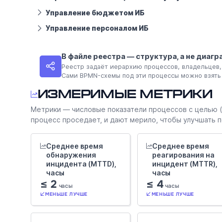
Управление бюджетом ИБ
Управление персоналом ИБ
В файле реестра — структура, а не диаг
Реестр задаёт иерархию процессов, владельцев,
Сами BPMN-схемы под эти процессы можно взять 
Измеримые метрики
Метрики — числовые показатели процессов с целью (д
процесс проседает, и дают мерило, чтобы улучшать по 
Среднее время
Среднее время
обнаружения
реагирования на
инцидента (MTTD),
инцидент (MTTR),
часы
часы
≤ 2
≤ 4
часы
часы
МЕНЬШЕ ЛУЧШЕ
МЕНЬШЕ ЛУЧШЕ