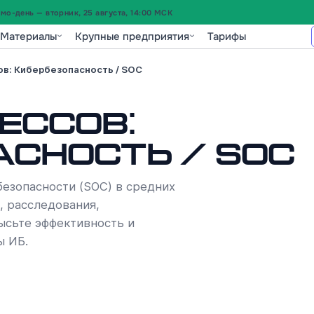
о-день — вторник, 25 августа, 14:00 МСК
Материалы
Крупные предприятия
Тарифы
ов: Кибербезопасность / SOC
ессов:
сность / SOC
езопасности (SOC) в средних
, расследования,
ысьте эффективность и
ы ИБ.