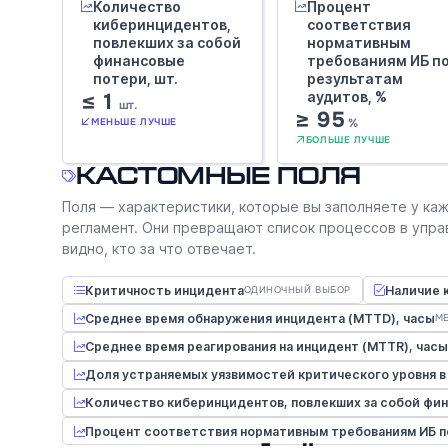
Количество
Процент
киберинцидентов,
соответствия
повлекших за собой
нормативным
финансовые
требованиям ИБ п
потери, шт.
результатам
≤ 1
аудитов, %
шт.
≥ 95
%
МЕНЬШЕ ЛУЧШЕ
БОЛЬШЕ ЛУЧШЕ
Кастомные поля
Поля — характеристики, которые вы заполняете у каж
регламент. Они превращают список процессов в упра
видно, кто за что отвечает.
Критичность инцидента
Наличие 
ОДИНОЧНЫЙ ВЫБОР
Среднее время обнаружения инцидента (MTTD), часы
М
Среднее время реагирования на инцидент (MTTR), часы
Доля устраняемых уязвимостей критического уровня в 
Количество киберинцидентов, повлекших за собой фин
Процент соответствия нормативным требованиям ИБ по