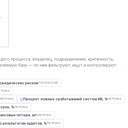
о
дого процесса: владелец, подразделение, критичность,
вляемую базу — по ним фильтруют, ищут и контролируют:
юридических рисков
ЛОГИЧЕСКИЙ
ЕТРИКА
Процент ложных срабатываний систем ИБ, %
МЕТРИКА
МЕТРИКА
срок, %
МЕТРИКА
ансовые потери, шт.
МЕТРИКА
 результатам аудитов, %
МЕТРИКА