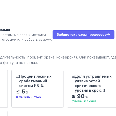
раммы
Библиотека схем процессов
 кастомные поля и метрики.
готовыми или собрать самому.
лительность, процент брака, конверсия). Они показывают, гд
факту, а не на глаз.
Процент ложных
Доля устраняемых
срабатываний
уязвимостей
систем ИБ, %
критического
≤ 5
уровня в срок, %
%
≥ 90
%
МЕНЬШЕ ЛУЧШЕ
БОЛЬШЕ ЛУЧШЕ