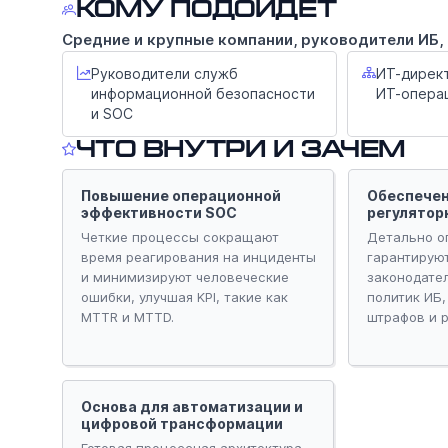
Кому подойдёт
Средние и крупные компании, руководители ИБ,
Руководители служб
ИТ-дирек
информационной безопасности
ИТ-опера
и SOC
Что внутри и зачем
Повышение операционной
Обеспечен
эффективности SOC
регулятор
Четкие процессы сокращают
Детально о
время реагирования на инциденты
гарантирую
и минимизируют человеческие
законодате
ошибки, улучшая KPI, такие как
политик ИБ,
MTTR и MTTD.
штрафов и 
Основа для автоматизации и
цифровой трансформации
Готовая процессная архитектура