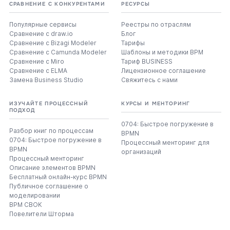
СРАВНЕНИЕ С КОНКУРЕНТАМИ
РЕСУРСЫ
Популярные сервисы
Реестры по отраслям
Сравнение с draw.io
Блог
Сравнение с Bizagi Modeler
Тарифы
Сравнение с Camunda Modeler
Шаблоны и методики BPM
Сравнение с Miro
Тариф BUSINESS
Сравнение с ELMA
Лицензионное соглашение
Замена Business Studio
Свяжитесь с нами
ИЗУЧАЙТЕ ПРОЦЕССНЫЙ
КУРСЫ И МЕНТОРИНГ
ПОДХОД
0704: Быстрое погружение в
Разбор книг по процессам
BPMN
0704: Быстрое погружение в
Процессный менторинг для
BPMN
организаций
Процессный менторинг
Описание элементов BPMN
Бесплатный онлайн-курс BPMN
Публичное соглашение о
моделировании
BPM CBOK
Повелители Шторма