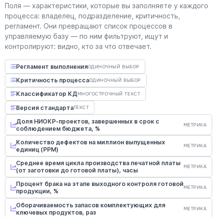
Поля — характеристики, которые вы заполняете у каждого
процесса: владелец, подразделение, критичность,
регламент. Они превращают список процессов в
управляемую базу — по ним фильтруют, ищут и
контролируют: видно, кто за что отвечает.
Регламент выполнения
ОДИНОЧНЫЙ ВЫБОР
Критичность процесса
ОДИНОЧНЫЙ ВЫБОР
Классификатор КД
МНОГОСТРОЧНЫЙ ТЕКСТ
Версия стандарта
ТЕКСТ
Доля НИОКР-проектов, завершенных в срок с
МЕТРИКА
соблюдением бюджета, %
Количество дефектов на миллион выпущенных
МЕТРИКА
единиц (PPM)
Среднее время цикла производства печатной платы
МЕТРИКА
(от заготовки до готовой платы), часы
Процент брака на этапе выходного контроля готовой
МЕТРИКА
продукции, %
Оборачиваемость запасов комплектующих для
МЕТРИКА
ключевых продуктов, раз