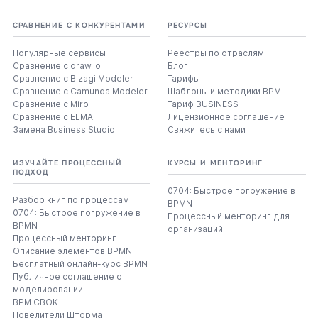
СРАВНЕНИЕ С КОНКУРЕНТАМИ
РЕСУРСЫ
Популярные сервисы
Реестры по отраслям
Сравнение с draw.io
Блог
Сравнение с Bizagi Modeler
Тарифы
Сравнение с Camunda Modeler
Шаблоны и методики BPM
Сравнение с Miro
Тариф BUSINESS
Сравнение с ELMA
Лицензионное соглашение
Замена Business Studio
Свяжитесь с нами
ИЗУЧАЙТЕ ПРОЦЕССНЫЙ
КУРСЫ И МЕНТОРИНГ
ПОДХОД
0704: Быстрое погружение в
Разбор книг по процессам
BPMN
0704: Быстрое погружение в
Процессный менторинг для
BPMN
организаций
Процессный менторинг
Описание элементов BPMN
Бесплатный онлайн-курс BPMN
Публичное соглашение о
моделировании
BPM CBOK
Повелители Шторма