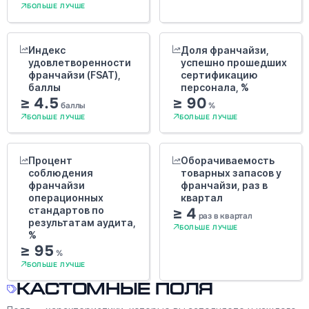
БОЛЬШЕ ЛУЧШЕ
Индекс
Доля франчайзи,
удовлетворенности
успешно прошедших
франчайзи (FSAT),
сертификацию
баллы
персонала, %
≥ 4.5
≥ 90
баллы
%
БОЛЬШЕ ЛУЧШЕ
БОЛЬШЕ ЛУЧШЕ
Процент
Оборачиваемость
соблюдения
товарных запасов у
франчайзи
франчайзи, раз в
операционных
квартал
стандартов по
≥ 4
раз в квартал
результатам аудита,
БОЛЬШЕ ЛУЧШЕ
%
≥ 95
%
БОЛЬШЕ ЛУЧШЕ
Кастомные поля