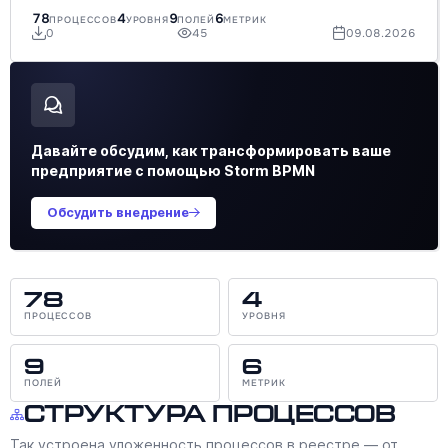
78
4
9
6
ПРОЦЕССОВ
УРОВНЯ
ПОЛЕЙ
МЕТРИК
0
45
09.08.2026
Давайте обсудим, как трансформировать ваше
предприятие с помощью Storm BPMN
Обсудить внедрение
78
4
ПРОЦЕССОВ
УРОВНЯ
9
6
ПОЛЕЙ
МЕТРИК
Структура процессов
Так устроена уложенность процессов в реестре — от