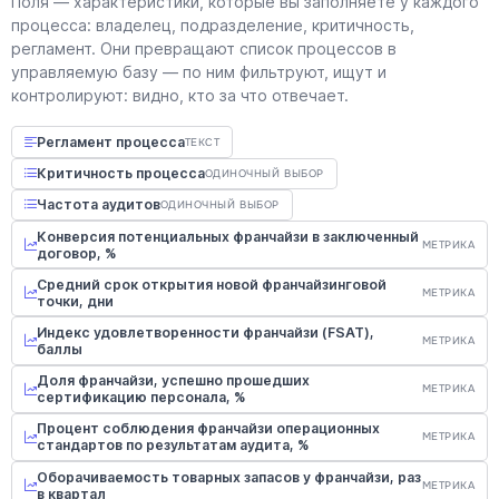
Поля — характеристики, которые вы заполняете у каждого
процесса: владелец, подразделение, критичность,
регламент. Они превращают список процессов в
управляемую базу — по ним фильтруют, ищут и
контролируют: видно, кто за что отвечает.
Регламент процесса
ТЕКСТ
Критичность процесса
ОДИНОЧНЫЙ ВЫБОР
Частота аудитов
ОДИНОЧНЫЙ ВЫБОР
Конверсия потенциальных франчайзи в заключенный
МЕТРИКА
договор, %
Средний срок открытия новой франчайзинговой
МЕТРИКА
точки, дни
Индекс удовлетворенности франчайзи (FSAT),
МЕТРИКА
баллы
Доля франчайзи, успешно прошедших
МЕТРИКА
сертификацию персонала, %
Процент соблюдения франчайзи операционных
МЕТРИКА
стандартов по результатам аудита, %
Оборачиваемость товарных запасов у франчайзи, раз
МЕТРИКА
в квартал