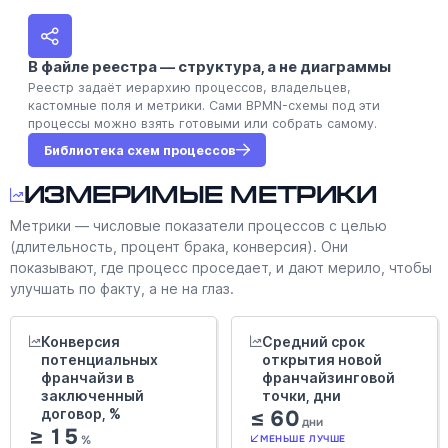
В файле реестра — структура, а не диаграммы
Реестр задаёт иерархию процессов, владельцев,
кастомные поля и метрики. Сами BPMN-схемы под эти
процессы можно взять готовыми или собрать самому.
Библиотека схем процессов
Измеримые метрики
Метрики — числовые показатели процессов с целью
(длительность, процент брака, конверсия). Они
показывают, где процесс проседает, и дают мерило, чтобы
улучшать по факту, а не на глаз.
Конверсия
Средний срок
потенциальных
открытия новой
франчайзи в
франчайзинговой
заключенный
точки, дни
договор, %
≤ 60
дни
≥ 15
%
МЕНЬШЕ ЛУЧШЕ