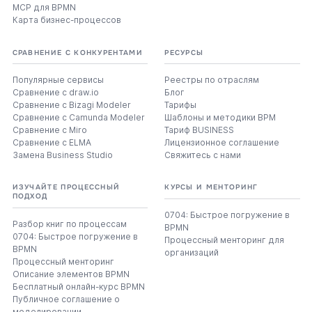
MCP для BPMN
Карта бизнес-процессов
СРАВНЕНИЕ С КОНКУРЕНТАМИ
РЕСУРСЫ
Популярные сервисы
Реестры по отраслям
Сравнение с draw.io
Блог
Сравнение с Bizagi Modeler
Тарифы
Сравнение с Camunda Modeler
Шаблоны и методики BPM
Сравнение с Miro
Тариф BUSINESS
Сравнение с ELMA
Лицензионное соглашение
Замена Business Studio
Свяжитесь с нами
ИЗУЧАЙТЕ ПРОЦЕССНЫЙ
КУРСЫ И МЕНТОРИНГ
ПОДХОД
0704: Быстрое погружение в
Разбор книг по процессам
BPMN
0704: Быстрое погружение в
Процессный менторинг для
BPMN
организаций
Процессный менторинг
Описание элементов BPMN
Бесплатный онлайн-курс BPMN
Публичное соглашение о
моделировании