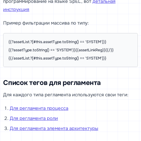
программирование на языке SpEL, вот
детальная
инструкция
Пример фильтрации массива по типу:
{{?assetList.?[#this.assetType.toString() == 'SYSTEM']}}

{{?assetType.toString() == 'SYSTEM'}}{{assetLinkReg}}{{/}}

Список тегов для регламента
Для каждого типа регламента используются свои теги:
Для регламента процесса
Для регламента роли
Для регламента элемента архитектуры