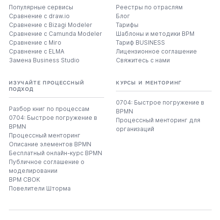
Популярные сервисы
Реестры по отраслям
Сравнение с draw.io
Блог
Сравнение с Bizagi Modeler
Тарифы
Сравнение с Camunda Modeler
Шаблоны и методики BPM
Сравнение с Miro
Тариф BUSINESS
Сравнение с ELMA
Лицензионное соглашение
Замена Business Studio
Свяжитесь с нами
ИЗУЧАЙТЕ ПРОЦЕССНЫЙ
КУРСЫ И МЕНТОРИНГ
ПОДХОД
0704: Быстрое погружение в
Разбор книг по процессам
BPMN
0704: Быстрое погружение в
Процессный менторинг для
BPMN
организаций
Процессный менторинг
Описание элементов BPMN
Бесплатный онлайн-курс BPMN
Публичное соглашение о
моделировании
BPM CBOK
Повелители Шторма