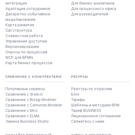
интеграция
Для бизнес-аналитиков
Адаптация сотрудников
Для процессного офиса
Дискретно-событийное
Для руководителей
моделирование
Карта развития
Оргструктура
Совместная работа
Управление доступом
Версионирование
Опросы по процессам
MCP для BPMN
Карта бизнес-процессов
СРАВНЕНИЕ С КОНКУРЕНТАМИ
РЕСУРСЫ
Популярные сервисы
Реестры по отраслям
Сравнение с draw.io
Блог
Сравнение с Bizagi Modeler
Тарифы
Сравнение с Camunda Modeler
Шаблоны и методики BPM
Сравнение с Miro
Тариф BUSINESS
Сравнение с ELMA
Лицензионное соглашение
Замена Business Studio
Свяжитесь с нами