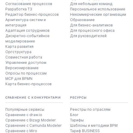
Согласование процессов
Для небольших команд
Разработка ТЗ
Персональное использование
Редактор бизнес-процессов
Некоммерческие организации
Архитектура систем и
Образование
интеграция
Для бизнес-аналитиков
Адаптация сотрудников
Для процессного офиса
Дискретно-событийное
Для руководителей
моделирование
Карта развития
Оргструктура
Совместная работа
Управление доступом
Версионирование
Опросы по процессам
MCP для BPMN
Карта бизнес-процессов
СРАВНЕНИЕ С КОНКУРЕНТАМИ
РЕСУРСЫ
Популярные сервисы
Реестры по отраслям
Сравнение с draw.io
Блог
Сравнение с Bizagi Modeler
Тарифы
Сравнение с Camunda Modeler
Шаблоны и методики BPM
Сравнение с Miro
Тариф BUSINESS