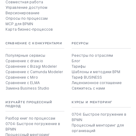
Совместная работа
Управление доступом
Версионирование
Опросы по процессам
MCP для BPMN
Карта бизнес-процессов
СРАВНЕНИЕ С КОНКУРЕНТАМИ
РЕСУРСЫ
Популярные сервисы
Реестры по отраслям
Сравнение с draw.io
Блог
Сравнение с Bizagi Modeler
Тарифы
Сравнение с Camunda Modeler
Шаблоны и методики BPM
Сравнение с Miro
Тариф BUSINESS
Сравнение с ELMA
Лицензионное соглашение
Замена Business Studio
Свяжитесь с нами
ИЗУЧАЙТЕ ПРОЦЕССНЫЙ
КУРСЫ И МЕНТОРИНГ
ПОДХОД
0704: Быстрое погружение в
Разбор книг по процессам
BPMN
0704: Быстрое погружение в
Процессный менторинг для
BPMN
организаций
Процессный менторинг