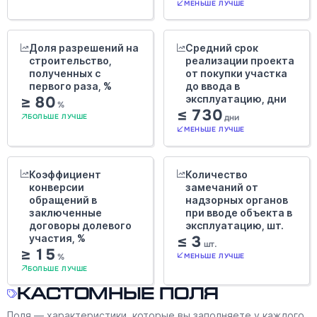
МЕНЬШЕ ЛУЧШЕ
Доля разрешений на
Средний срок
строительство,
реализации проекта
полученных с
от покупки участка
первого раза, %
до ввода в
≥ 80
эксплуатацию, дни
%
≤ 730
дни
БОЛЬШЕ ЛУЧШЕ
МЕНЬШЕ ЛУЧШЕ
Коэффициент
Количество
конверсии
замечаний от
обращений в
надзорных органов
заключенные
при вводе объекта в
договоры долевого
эксплуатацию, шт.
участия, %
≤ 3
шт.
≥ 15
%
МЕНЬШЕ ЛУЧШЕ
БОЛЬШЕ ЛУЧШЕ
Кастомные поля
Поля — характеристики, которые вы заполняете у каждого