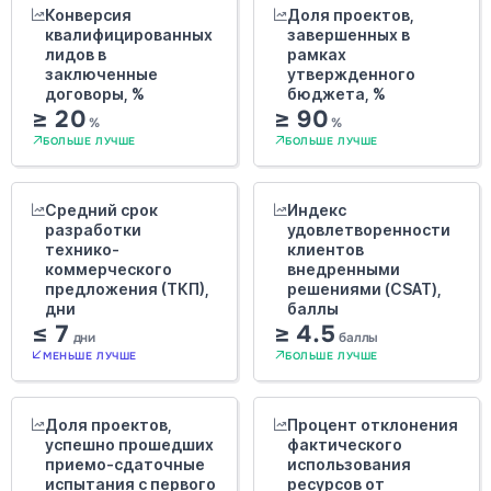
Конверсия
Доля проектов,
квалифицированных
завершенных в
лидов в
рамках
заключенные
утвержденного
договоры, %
бюджета, %
≥ 20
≥ 90
%
%
БОЛЬШЕ ЛУЧШЕ
БОЛЬШЕ ЛУЧШЕ
Средний срок
Индекс
разработки
удовлетворенности
технико-
клиентов
коммерческого
внедренными
предложения (ТКП),
решениями (CSAT),
дни
баллы
≤ 7
≥ 4.5
дни
баллы
МЕНЬШЕ ЛУЧШЕ
БОЛЬШЕ ЛУЧШЕ
Доля проектов,
Процент отклонения
успешно прошедших
фактического
приемо-сдаточные
использования
испытания с первого
ресурсов от