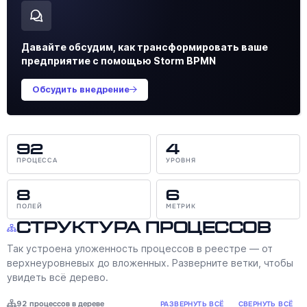
Давайте обсудим, как трансформировать ваше
предприятие с помощью Storm BPMN
Обсудить внедрение
92
4
ПРОЦЕССА
УРОВНЯ
8
6
ПОЛЕЙ
МЕТРИК
Структура процессов
Так устроена уложенность процессов в реестре — от
верхнеуровневых до вложенных. Разверните ветки, чтобы
увидеть всё дерево.
92 процессов в дереве
РАЗВЕРНУТЬ ВСЁ
СВЕРНУТЬ ВСЁ