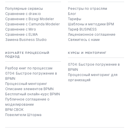
Популярные сервисы
Реестры по отраслям
Сравнение с draw.io
Блог
Сравнение с Bizagi Modeler
Тарифы
Сравнение с Camunda Modeler
Шаблоны и методики BPM
Сравнение с Miro
Тариф BUSINESS
Сравнение с ELMA
Лицензионное соглашение
Замена Business Studio
Свяжитесь с нами
ИЗУЧАЙТЕ ПРОЦЕССНЫЙ
КУРСЫ И МЕНТОРИНГ
ПОДХОД
0704: Быстрое погружение в
Разбор книг по процессам
BPMN
0704: Быстрое погружение в
Процессный менторинг для
BPMN
организаций
Процессный менторинг
Описание элементов BPMN
Бесплатный онлайн-курс BPMN
Публичное соглашение о
моделировании
BPM CBOK
Повелители Шторма