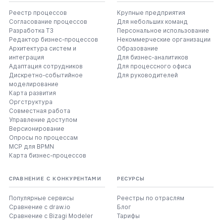
Реестр процессов
Крупные предприятия
Согласование процессов
Для небольших команд
Разработка ТЗ
Персональное использование
Редактор бизнес-процессов
Некоммерческие организации
Архитектура систем и
Образование
интеграция
Для бизнес-аналитиков
Адаптация сотрудников
Для процессного офиса
Дискретно-событийное
Для руководителей
моделирование
Карта развития
Оргструктура
Совместная работа
Управление доступом
Версионирование
Опросы по процессам
MCP для BPMN
Карта бизнес-процессов
СРАВНЕНИЕ С КОНКУРЕНТАМИ
РЕСУРСЫ
Популярные сервисы
Реестры по отраслям
Сравнение с draw.io
Блог
Сравнение с Bizagi Modeler
Тарифы