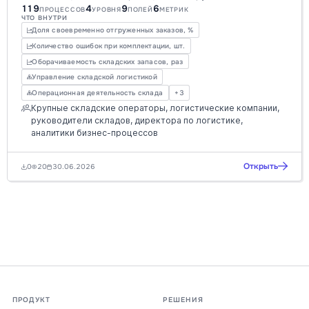
119
4
9
6
оптимизируйте операции, повышайте точность и
ПРОЦЕССОВ
УРОВНЯ
ПОЛЕЙ
МЕТРИК
ЧТО ВНУТРИ
сокращайте издержки. Идеально для цифровой
Доля своевременно отгруженных заказов, %
трансформации и повышения KPI.
Количество ошибок при комплектации, шт.
Оборачиваемость складских запасов, раз
Управление складской логистикой
Операционная деятельность склада
+3
Крупные складские операторы, логистические компании,
руководители складов, директора по логистике,
аналитики бизнес-процессов
Открыть
0
20
30.06.2026
ПРОДУКТ
РЕШЕНИЯ