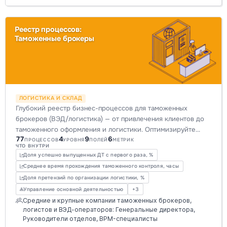
Реестр процессов:
Таможенные брокеры
ЛОГИСТИКА И СКЛАД
Глубокий реестр бизнес-процессов для таможенных
брокеров (ВЭД/логистика) — от привлечения клиентов до
таможенного оформления и логистики. Оптимизируйте
77
4
9
6
операции, повысьте точность классификации и сократите
ПРОЦЕССОВ
УРОВНЯ
ПОЛЕЙ
МЕТРИК
ЧТО ВНУТРИ
сроки с Storm BPMN.
Доля успешно выпущенных ДТ с первого раза, %
Среднее время прохождения таможенного контроля, часы
Доля претензий по организации логистики, %
Управление основной деятельностью
+3
Средние и крупные компании таможенных брокеров,
логистов и ВЭД-операторов: Генеральные директора,
Руководители отделов, BPM-специалисты