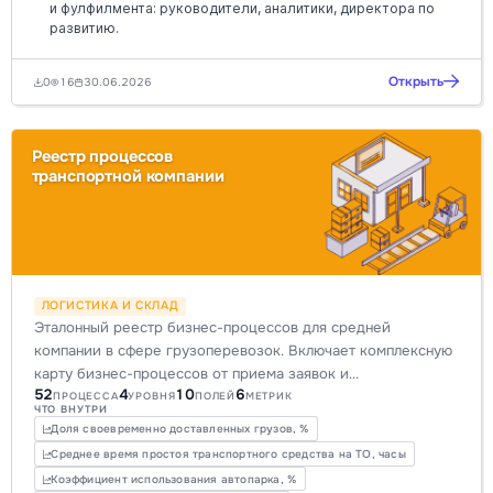
и фулфилмента: руководители, аналитики, директора по
развитию.
Открыть
0
16
30.06.2026
Реестр процессов
транспортной компании
ЛОГИСТИКА И СКЛАД
Эталонный реестр бизнес-процессов для средней
компании в сфере грузоперевозок. Включает комплексную
карту бизнес-процессов от приема заявок и
52
4
10
6
диспетчеризации до ТО автопарка и расчетов, обеспечивая
ПРОЦЕССА
УРОВНЯ
ПОЛЕЙ
МЕТРИК
ЧТО ВНУТРИ
прозрачность и оптимизацию ключевых операций, а также
Доля своевременно доставленных грузов, %
повышение эффективности и контроля. Идеально для
Среднее время простоя транспортного средства на ТО, часы
цифровой трансформации и автоматизации.
Коэффициент использования автопарка, %