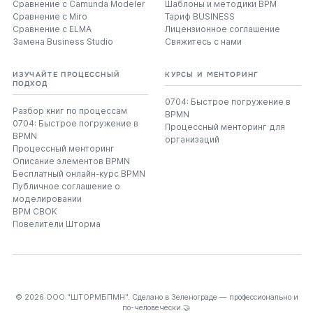
Сравнение с Camunda Modeler
Шаблоны и методики BPM
Сравнение с Miro
Тариф BUSINESS
Сравнение с ELMA
Лицензионное соглашение
Замена Business Studio
Свяжитесь с нами
ИЗУЧАЙТЕ ПРОЦЕССНЫЙ
КУРСЫ И МЕНТОРИНГ
ПОДХОД
0704: Быстрое погружение в
Разбор книг по процессам
BPMN
0704: Быстрое погружение в
Процессный менторинг для
BPMN
организаций
Процессный менторинг
Описание элементов BPMN
Бесплатный онлайн-курс BPMN
Публичное соглашение о
моделировании
BPM CBOK
Повелители Шторма
© 2026 ООО "ШТОРМБПМН". Сделано в Зеленограде — профессионально и
по-человечески.🤝