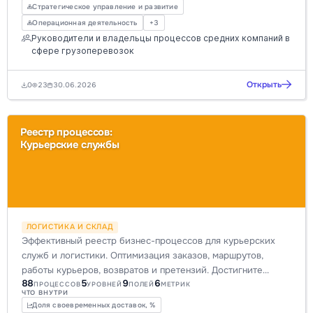
Стратегическое управление и развитие
Операционная деятельность
+3
Руководители и владельцы процессов средних компаний в
сфере грузоперевозок
Открыть
0
23
30.06.2026
Реестр процессов:
Курьерские службы
ЛОГИСТИКА И СКЛАД
Эффективный реестр бизнес-процессов для курьерских
служб и логистики. Оптимизация заказов, маршрутов,
работы курьеров, возвратов и претензий. Достигните
88
5
9
6
цифровой трансформации и повышения KPI.
ПРОЦЕССОВ
УРОВНЕЙ
ПОЛЕЙ
МЕТРИК
ЧТО ВНУТРИ
Доля своевременных доставок, %