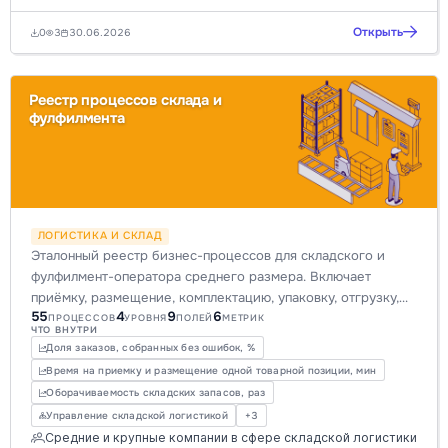
Открыть
0
3
30.06.2026
Реестр процессов склада и
фулфилмента
ЛОГИСТИКА И СКЛАД
Эталонный реестр бизнес-процессов для складского и
фулфилмент-оператора среднего размера. Включает
приёмку, размещение, комплектацию, упаковку, отгрузку,
55
4
9
6
инвентаризацию, обеспечивающие и управляющие
ПРОЦЕССОВ
УРОВНЯ
ПОЛЕЙ
МЕТРИК
ЧТО ВНУТРИ
процессы. Оптимизируйте операции, повысьте
Доля заказов, собранных без ошибок, %
эффективность и прозрачность с помощью готовой карты
Время на приемку и размещение одной товарной позиции, мин
процессов.
Оборачиваемость складских запасов, раз
Управление складской логистикой
+3
Средние и крупные компании в сфере складской логистики