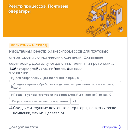
Реестр процессов: Почтовые
операторы
ЛОГИСТИКА И СКЛАД
Масштабный реестр бизнес-процессов для почтовых
операторов и логистических компаний. Охватывает
сортировку, доставку, отделения, трекинг и претензии,
146
5
9
6
обеспечивая полную прозрачность и контроль
ПРОЦЕССОВ
УРОВНЕЙ
ПОЛЕЙ
МЕТРИК
ЧТО ВНУТРИ
операционной деятельности для повышения
Доля отправлений, доставленных в срок, %
эффективности.
Среднее время обработки входящего отправления до сортировки,
часы
Процент успешного трекинга отправлений до конечной точки, %
Управление почтовыми операциями
+3
Средние и крупные почтовые операторы, логистические
компании, службы доставки
Открыть
0
2
30.06.2026