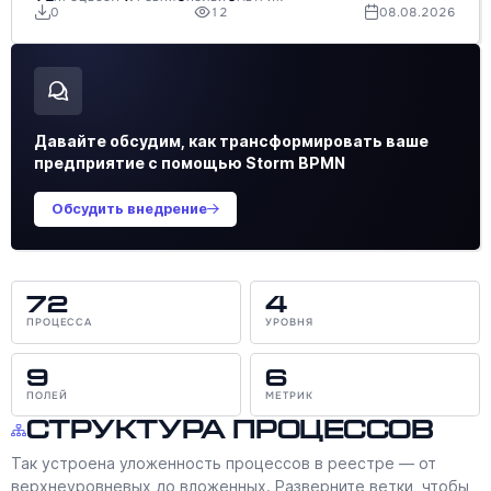
0
12
08.08.2026
Давайте обсудим, как трансформировать ваше
предприятие с помощью Storm BPMN
Обсудить внедрение
72
4
ПРОЦЕССА
УРОВНЯ
9
6
ПОЛЕЙ
МЕТРИК
Структура процессов
Так устроена уложенность процессов в реестре — от
верхнеуровневых до вложенных. Разверните ветки, чтобы