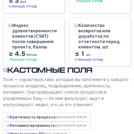
≤ 3
дни
БОЛЬШЕ ЛУЧШЕ
МЕНЬШЕ ЛУЧШЕ
Индекс
Количество
удовлетворенности
возвратов или
клиентов (CSAT)
доработок по
после завершения
отчетности перед
проекта, баллы
клиентом, шт.
≥ 4.5
≤ 1
баллы
шт.
БОЛЬШЕ ЛУЧШЕ
МЕНЬШЕ ЛУЧШЕ
Кастомные поля
Поля — характеристики, которые вы заполняете у каждого
процесса: владелец, подразделение, критичность,
регламент. Они превращают список процессов в
управляемую базу — по ним фильтруют, ищут и
контролируют: видно, кто за что отвечает.
Критичность процесса
ОДИНОЧНЫЙ ВЫБОР
Регламентированность
ОДИНОЧНЫЙ ВЫБОР
Используемое ПО
МУЛЬТИВЫБОР