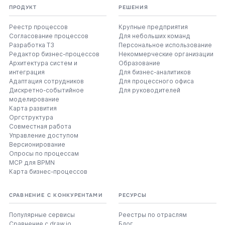
ПРОДУКТ
РЕШЕНИЯ
Реестр процессов
Крупные предприятия
Согласование процессов
Для небольших команд
Разработка ТЗ
Персональное использование
Редактор бизнес-процессов
Некоммерческие организации
Архитектура систем и
Образование
интеграция
Для бизнес-аналитиков
Адаптация сотрудников
Для процессного офиса
Дискретно-событийное
Для руководителей
моделирование
Карта развития
Оргструктура
Совместная работа
Управление доступом
Версионирование
Опросы по процессам
MCP для BPMN
Карта бизнес-процессов
СРАВНЕНИЕ С КОНКУРЕНТАМИ
РЕСУРСЫ
Популярные сервисы
Реестры по отраслям
Сравнение с draw.io
Блог