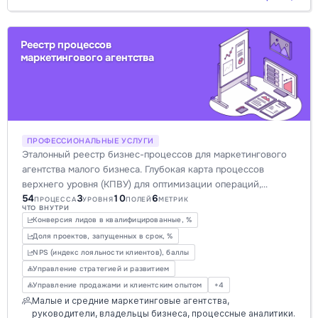
Реестр процессов
маркетингового агентства
ПРОФЕССИОНАЛЬНЫЕ УСЛУГИ
Эталонный реестр бизнес-процессов для маркетингового
агентства малого бизнеса. Глубокая карта процессов
верхнего уровня (КПВУ) для оптимизации операций,
54
3
10
6
повышения прозрачности и эффективности. Включает
ПРОЦЕССА
УРОВНЯ
ПОЛЕЙ
МЕТРИК
ЧТО ВНУТРИ
лидогенерацию, бриф, стратегию, креатив, запуск кампаний
Конверсия лидов в квалифицированные, %
и отчетность. Идеален для цифровой трансформации и
Доля проектов, запущенных в срок, %
автоматизации.
NPS (индекс лояльности клиентов), баллы
Управление стратегией и развитием
Управление продажами и клиентским опытом
+4
Малые и средние маркетинговые агентства,
руководители, владельцы бизнеса, процессные аналитики.