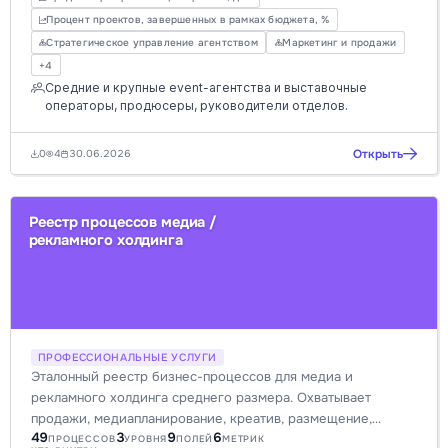
повышения KPI в медиа/ивентах.
Процент проектов, завершенных в рамках бюджета, %
Стратегическое управление агентством
Маркетинг и продажи
+4
Средние и крупные event-агентства и выставочные
операторы, продюсеры, руководители отделов.
Открыть
0
4
30.06.2026
Реестр процессов медиа /
рекламного холдинга
ПРОФЕССИОНАЛЬНЫЕ УСЛУГИ
Эталонный реестр бизнес-процессов для медиа и
рекламного холдинга среднего размера. Охватывает
продажи, медиапланирование, креатив, размещение,
49
3
9
6
аналитику и биллинг. Помогает оптимизировать процессы и
ПРОЦЕССОВ
УРОВНЯ
ПОЛЕЙ
МЕТРИК