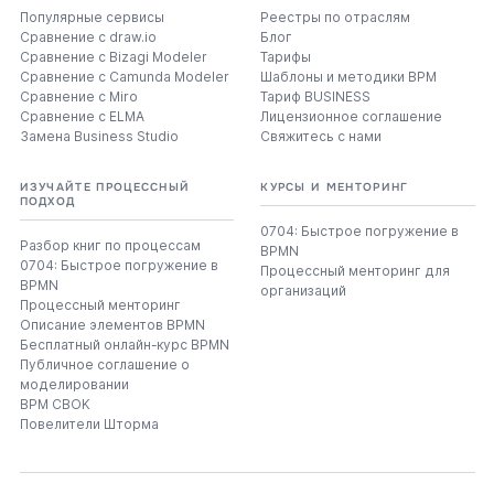
Популярные сервисы
Реестры по отраслям
Сравнение с draw.io
Блог
Сравнение с Bizagi Modeler
Тарифы
Сравнение с Camunda Modeler
Шаблоны и методики BPM
Сравнение с Miro
Тариф BUSINESS
Сравнение с ELMA
Лицензионное соглашение
Замена Business Studio
Свяжитесь с нами
ИЗУЧАЙТЕ ПРОЦЕССНЫЙ
КУРСЫ И МЕНТОРИНГ
ПОДХОД
0704: Быстрое погружение в
Разбор книг по процессам
BPMN
0704: Быстрое погружение в
Процессный менторинг для
BPMN
организаций
Процессный менторинг
Описание элементов BPMN
Бесплатный онлайн-курс BPMN
Публичное соглашение о
моделировании
BPM CBOK
Повелители Шторма