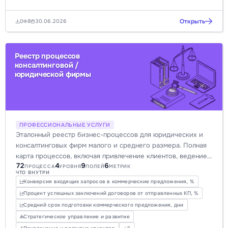
Открыть
0
8
30.06.2026
Реестр процессов
консалтинговой /
юридической фирмы
ПРОФЕССИОНАЛЬНЫЕ УСЛУГИ
Эталонный реестр бизнес-процессов для юридических и
консалтинговых фирм малого и среднего размера. Полная
карта процессов, включая привлечение клиентов, ведение
72
4
9
6
дел, документооборот и биллинг по часам, для
ПРОЦЕССА
УРОВНЯ
ПОЛЕЙ
МЕТРИК
ЧТО ВНУТРИ
оптимизации работы и повышения прозрачности.
Конверсия входящих запросов в коммерческие предложения, %
Процент успешных заключений договоров от отправленных КП, %
Средний срок подготовки коммерческого предложения, дни
Стратегическое управление и развитие