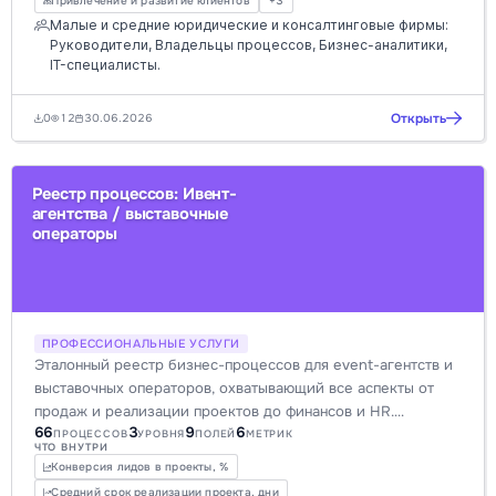
Привлечение и развитие клиентов
+3
Малые и средние юридические и консалтинговые фирмы:
Руководители, Владельцы процессов, Бизнес-аналитики,
IT-специалисты.
Открыть
0
12
30.06.2026
Реестр процессов: Ивент-
агентства / выставочные
операторы
ПРОФЕССИОНАЛЬНЫЕ УСЛУГИ
Эталонный реестр бизнес-процессов для event-агентств и
выставочных операторов, охватывающий все аспекты от
продаж и реализации проектов до финансов и HR.
66
3
9
6
Оптимизация работы с подрядчиками, площадками,
ПРОЦЕССОВ
УРОВНЯ
ПОЛЕЙ
МЕТРИК
ЧТО ВНУТРИ
сметами и таймингами для повышения эффективности и
Конверсия лидов в проекты, %
прозрачности. Идеально для цифровой трансформации и
Средний срок реализации проекта, дни