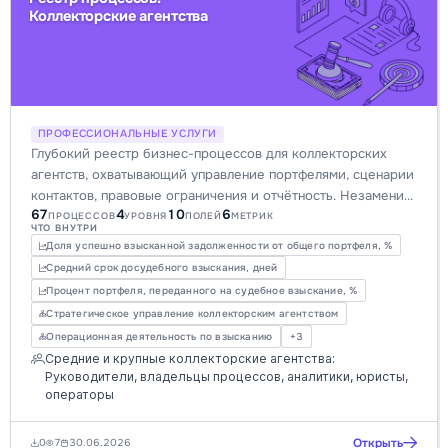
Коллекторские агентства
ПРОФЕССИОНАЛЬНЫЕ УСЛУГИ
Глубокий реестр бизнес-процессов для коллекторских
агентств, охватывающий управление портфелями, сценарии
контактов, правовые ограничения и отчётность. Незаменим
67
4
10
6
для оптимизации работы, повышения эффективности
ПРОЦЕССОВ
УРОВНЯ
ПОЛЕЙ
МЕТРИК
ЧТО ВНУТРИ
взыскания и соблюдения комплаенса в финансовой сфере.
Доля успешно взысканной задолженности от общего портфеля, %
Средний срок досудебного взыскания, дней
Процент портфеля, переданного на судебное взыскание, %
Стратегическое управление коллекторским агентством
Операционная деятельность по взысканию
+3
Средние и крупные коллекторские агентства:
Руководители, владельцы процессов, аналитики, юристы,
операторы
Открыть
0
7
30.06.2026