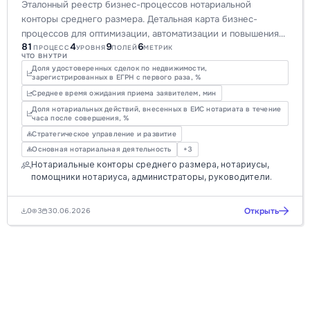
Эталонный реестр бизнес-процессов нотариальной
конторы среднего размера. Детальная карта бизнес-
процессов для оптимизации, автоматизации и повышения
81
4
9
6
эффективности регистрационных услуг.
ПРОЦЕСС
УРОВНЯ
ПОЛЕЙ
МЕТРИК
ЧТО ВНУТРИ
Доля удостоверенных сделок по недвижимости,
зарегистрированных в ЕГРН с первого раза, %
Среднее время ожидания приема заявителем, мин
Доля нотариальных действий, внесенных в ЕИС нотариата в течение
часа после совершения, %
Стратегическое управление и развитие
Основная нотариальная деятельность
+3
Нотариальные конторы среднего размера, нотариусы,
помощники нотариуса, администраторы, руководители.
Открыть
0
3
30.06.2026