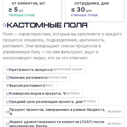
от клиентов, шт.
сотрудника, дни
≥ 5
≤ 30
шт.
дни
БОЛЬШЕ ЛУЧШЕ
МЕНЬШЕ ЛУЧШЕ
Кастомные поля
Поля — характеристики, которые вы заполняете у каждого
процесса: владелец, подразделение, критичность,
регламент. Они превращают список процессов в
управляемую базу — по ним фильтруют, ищут и
контролируют: видно, кто за что отвечает.
Критичность процесса
ОДИНОЧНЫЙ ВЫБОР
Наличие регламента
ЛОГИЧЕСКИЙ
Версия регламента
ТЕКСТ
Конверсия лидов в проекты, %
МЕТРИКА
Средний срок реализации проекта, дни
МЕТРИКА
Процент проектов, завершенных в рамках бюджета,
МЕТРИКА
%
Индекс удовлетворенности клиентов (CSAT) после
МЕТРИКА
мероприятия, баллы