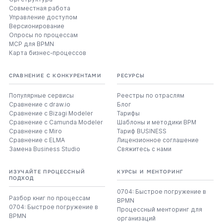
Совместная работа
Управление доступом
Версионирование
Опросы по процессам
MCP для BPMN
Карта бизнес-процессов
СРАВНЕНИЕ С КОНКУРЕНТАМИ
РЕСУРСЫ
Популярные сервисы
Реестры по отраслям
Сравнение с draw.io
Блог
Сравнение с Bizagi Modeler
Тарифы
Сравнение с Camunda Modeler
Шаблоны и методики BPM
Сравнение с Miro
Тариф BUSINESS
Сравнение с ELMA
Лицензионное соглашение
Замена Business Studio
Свяжитесь с нами
ИЗУЧАЙТЕ ПРОЦЕССНЫЙ
КУРСЫ И МЕНТОРИНГ
ПОДХОД
0704: Быстрое погружение в
Разбор книг по процессам
BPMN
0704: Быстрое погружение в
Процессный менторинг для
BPMN
организаций