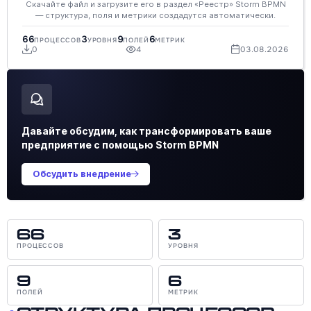
Скачайте файл и загрузите его в раздел «Реестр» Storm BPMN
— структура, поля и метрики создадутся автоматически.
66
3
9
6
ПРОЦЕССОВ
УРОВНЯ
ПОЛЕЙ
МЕТРИК
0
4
03.08.2026
Давайте обсудим, как трансформировать ваше
предприятие с помощью Storm BPMN
Обсудить внедрение
66
3
ПРОЦЕССОВ
УРОВНЯ
9
6
ПОЛЕЙ
МЕТРИК