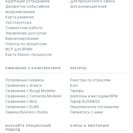
Адаптация сотрудников
Для процессного офиса
Дискретно-событийное
Для руководителей
моделирование
Карта развития
Оргструктура
Совместная работа
Управление доступом
Версионирование
Опросы по процессам
MCP для BPMN
Карта бизнес-процессов
СРАВНЕНИЕ С КОНКУРЕНТАМИ
РЕСУРСЫ
Популярные сервисы
Реестры по отраслям
Сравнение с draw.io
Блог
Сравнение с Bizagi Modeler
Тарифы
Сравнение с Camunda Modeler
Шаблоны и методики BPM
Сравнение с Miro
Тариф BUSINESS
Сравнение с ELMA
Лицензионное соглашение
Замена Business Studio
Свяжитесь с нами
ИЗУЧАЙТЕ ПРОЦЕССНЫЙ
КУРСЫ И МЕНТОРИНГ
ПОДХОД