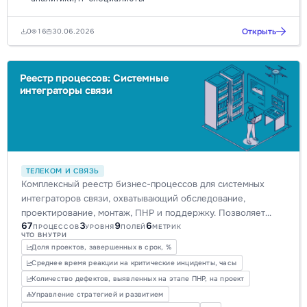
Открыть
0
16
30.06.2026
Реестр процессов: Системные
интеграторы связи
ТЕЛЕКОМ И СВЯЗЬ
Комплексный реестр бизнес-процессов для системных
интеграторов связи, охватывающий обследование,
проектирование, монтаж, ПНР и поддержку. Позволяет
67
3
9
6
систематизировать и оптимизировать все ключевые
ПРОЦЕССОВ
УРОВНЯ
ПОЛЕЙ
МЕТРИК
ЧТО ВНУТРИ
операции для повышения эффективности и прозрачности.
Доля проектов, завершенных в срок, %
Среднее время реакции на критические инциденты, часы
Количество дефектов, выявленных на этапе ПНР, на проект
Управление стратегией и развитием