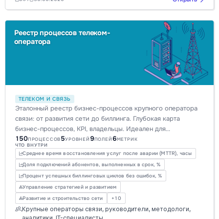
Реестр процессов телеком-
оператора
ТЕЛЕКОМ И СВЯЗЬ
Эталонный реестр бизнес-процессов крупного оператора
связи: от развития сети до биллинга. Глубокая карта
бизнес-процессов, KPI, владельцы. Идеален для
150
5
9
6
оптимизации, цифровой трансформации и автоматизации
ПРОЦЕССОВ
УРОВНЕЙ
ПОЛЕЙ
МЕТРИК
ЧТО ВНУТРИ
работы с Storm BPMN.
Среднее время восстановления услуг после аварии (MTTR), часы
Доля подключений абонентов, выполненных в срок, %
Процент успешных биллинговых циклов без ошибок, %
Управление стратегией и развитием
Развитие и строительство сети
+10
Крупные операторы связи, руководители, методологи,
аналитики, IT-специалисты