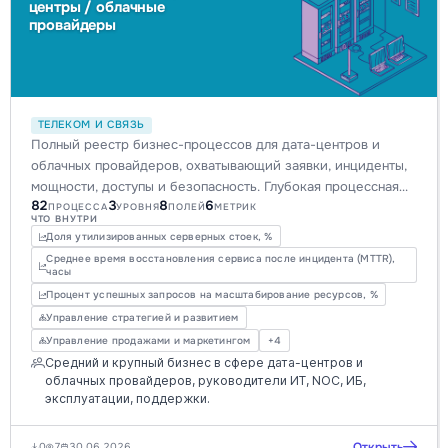
центры / облачные
провайдеры
ТЕЛЕКОМ И СВЯЗЬ
Полный реестр бизнес-процессов для дата-центров и
облачных провайдеров, охватывающий заявки, инциденты,
мощности, доступы и безопасность. Глубокая процессная
82
3
8
6
архитектура для оптимизации операций, повышения KPI и
ПРОЦЕССА
УРОВНЯ
ПОЛЕЙ
МЕТРИК
ЧТО ВНУТРИ
цифровой трансформации телеком/ИТ-инфраструктуры.
Доля утилизированных серверных стоек, %
Среднее время восстановления сервиса после инцидента (MTTR),
часы
Процент успешных запросов на масштабирование ресурсов, %
Управление стратегией и развитием
Управление продажами и маркетингом
+4
Средний и крупный бизнес в сфере дата-центров и
облачных провайдеров, руководители ИТ, NOC, ИБ,
эксплуатации, поддержки.
Открыть
0
7
30.06.2026