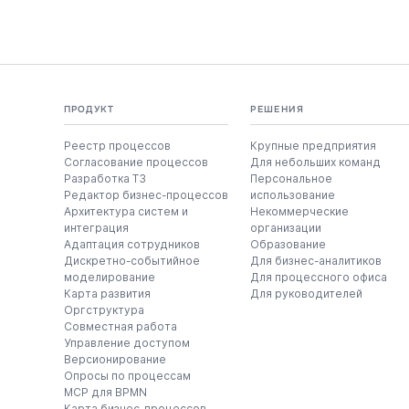
ПРОДУКТ
РЕШЕНИЯ
Реестр процессов
Крупные предприятия
Согласование процессов
Для небольших команд
Разработка ТЗ
Персональное
Редактор бизнес-процессов
использование
Архитектура систем и
Некоммерческие
интеграция
организации
Адаптация сотрудников
Образование
Дискретно-событийное
Для бизнес-аналитиков
моделирование
Для процессного офиса
Карта развития
Для руководителей
Оргструктура
Совместная работа
Управление доступом
Версионирование
Опросы по процессам
MCP для BPMN
Карта бизнес-процессов