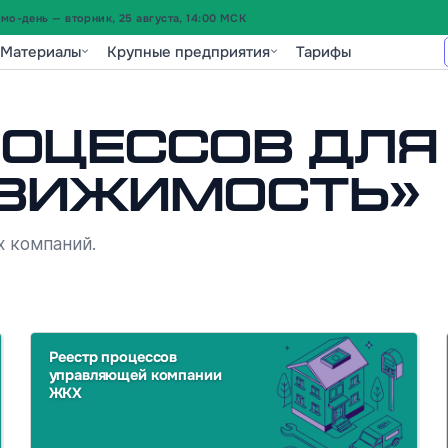
о-день — вторник, 25 августа, 14:00 МСК
Материалы
Крупные предприятия
Тарифы
роцессов для
движимость»
 компаний.
Реестр процессов
управляющей компании
ЖКХ