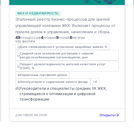
ЖКХ И НЕДВИЖИМОСТЬ
Эталонный реестр бизнес-процессов для зрелой
управляющей компании ЖКХ. Включает процессы от
приема домов в управление, начисления и сбора
49
4
9
6
платежей до аварийно-диспетчерского
ПРОЦЕССОВ
УРОВНЯ
ПОЛЕЙ
МЕТРИК
ЧТО ВНУТРИ
обслуживания и взаимодействия с жителями.
Доля своевременного устранения аварийных заявок, %
Оптимизируйте операционную деятельность и
Средний срок заключения договоров с новыми
повысьте прозрачность управления с помощью этой
ресурсоснабжающими организациями, дни
карты бизнес-процессов.
Процент удовлетворенности жителей качеством услуг
(CSAT), %
Управление портфелем домов
Эксплуатация и содержание жилого фонда
+4
Руководители и специалисты средних УК ЖКХ,
стремящиеся к оптимизации и цифровой
трансформации.
Открыть
0
10
30.06.2026