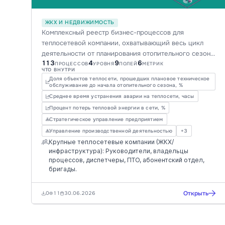
ЖКХ И НЕДВИЖИМОСТЬ
Комплексный реестр бизнес-процессов для
теплосетевой компании, охватывающий весь цикл
деятельности от планирования отопительного сезона
113
4
9
6
до устранения аварий. Включает метрики, роли и
ПРОЦЕССОВ
УРОВНЯ
ПОЛЕЙ
МЕТРИК
ЧТО ВНУТРИ
обеспечивает прозрачность операционной
Доля объектов теплосети, прошедших плановое техническое
деятельности, повышая эффективность управления и
обслуживание до начала отопительного сезона, %
снижая риски в ЖКХ/инфраструктуре.
Среднее время устранения аварии на теплосети, часы
Процент потерь тепловой энергии в сети, %
Стратегическое управление предприятием
Управление производственной деятельностью
+3
Крупные теплосетевые компании (ЖКХ/
инфраструктура): Руководители, владельцы
процессов, диспетчеры, ПТО, абонентский отдел,
бригады.
Открыть
0
11
30.06.2026