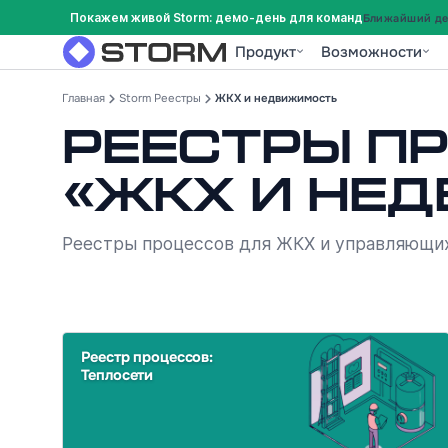
Покажем живой Storm: демо-день для команд
Ближайший дем
Продукт
Возможности
Главная
Storm Реестры
ЖКХ и недвижимость
Реестры п
«ЖКХ и не
Реестры процессов для ЖКХ и управляющих
Реестр процессов:
Теплосети