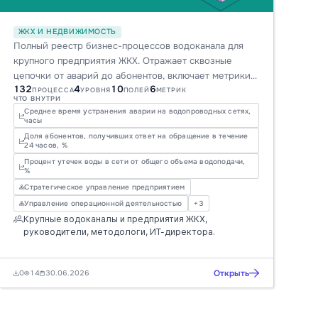
ЖКХ И НЕДВИЖИМОСТЬ
Полный реестр бизнес-процессов водоканала для
крупного предприятия ЖКХ. Отражает сквозные
цепочки от аварий до абонентов, включает метрики и
132
4
10
6
роли. Идеален для глубокой оптимизации и
ПРОЦЕССА
УРОВНЯ
ПОЛЕЙ
МЕТРИК
ЧТО ВНУТРИ
цифровой трансформации, повышения
Среднее время устранения аварии на водопроводных сетях,
эффективности и качества услуг в отрасли.
часы
Доля абонентов, получивших ответ на обращение в течение
24 часов, %
Процент утечек воды в сети от общего объема водоподачи,
%
Стратегическое управление предприятием
Управление операционной деятельностью
+3
Крупные водоканалы и предприятия ЖКХ,
руководители, методологи, ИТ-директора.
Открыть
0
14
30.06.2026