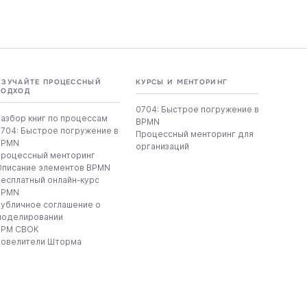
ИЗУЧАЙТЕ ПРОЦЕССНЫЙ
КУРСЫ И МЕНТОРИНГ
ПОДХОД
0704: Быстрое погружение в
азбор книг по процессам
BPMN
0704: Быстрое погружение в
Процессный менторинг для
BPMN
организаций
Процессный менторинг
Описание элементов BPMN
Бесплатный онлайн-курс
BPMN
Публичное соглашение о
моделировании
BPM CBOK
Повелители Шторма