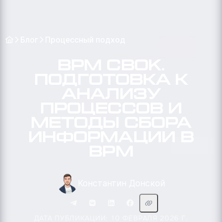
Блог
Процессный подход
BPM CBOK.
Подготовка к
анализу
процессов и
методы сбора
информации в
BPM
Константин Донской
ДАТА ПУБЛИКАЦИИ: 10 ФЕВРАЛЯ 2026 Г.