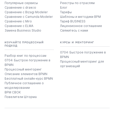
Популярные сервисы
Реестры по отраслям
Сравнение с draw.io
Блог
Сравнение с Bizagi Modeler
Тарифы
Сравнение с Camunda Modeler
Шаблоны и методики BPM
Сравнение с Miro
Тариф BUSINESS
Сравнение с ELMA
Лицензионное соглашение
Замена Business Studio
Свяжитесь с нами
ИЗУЧАЙТЕ ПРОЦЕССНЫЙ
КУРСЫ И МЕНТОРИНГ
ПОДХОД
0704: Быстрое погружение в
Разбор книг по процессам
BPMN
0704: Быстрое погружение в
Процессный менторинг для
BPMN
организаций
Процессный менторинг
Описание элементов BPMN
Бесплатный онлайн-курс BPMN
Публичное соглашение о
моделировании
BPM CBOK
Повелители Шторма