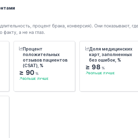
ентами
лительность, процент брака, конверсия). Они показывают, гд
факту, а не на глаз.
Процент
Доля медицинских
положительных
карт, заполненных
отзывов пациентов
без ошибок, %
(CSAT), %
≥ 98
%
≥ 90
%
БОЛЬШЕ ЛУЧШЕ
БОЛЬШЕ ЛУЧШЕ