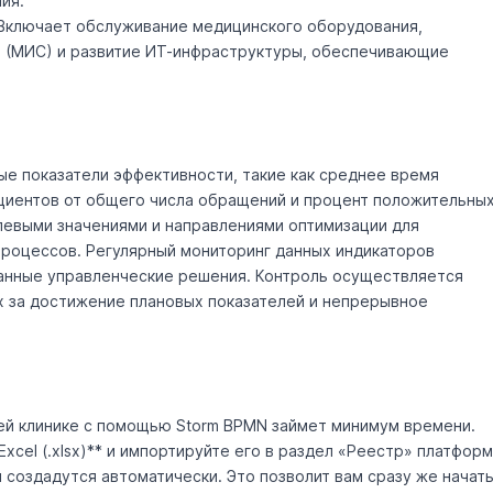
ия.
Включает обслуживание медицинского оборудования,
 (МИС) и развитие ИТ-инфраструктуры, обеспечивающие
е показатели эффективности, такие как среднее время
ациентов от общего числа обращений и процент положительны
левыми значениями и направлениями оптимизации для
процессов. Регулярный мониторинг данных индикаторов
ванные управленческие решения. Контроль осуществляется
х за достижение плановых показателей и непрерывное
ей клинике с помощью Storm BPMN займет минимум времени.
xcel (.xlsx)** и импортируйте его в раздел «Реестр» платфор
 создадутся автоматически. Это позволит вам сразу же начат