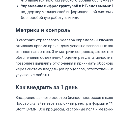
что является залогом высокого уровня обслуживан
Управление инфраструктурой и ИТ-системами:
поддержку медицинской информационной системы
бесперебойную работу клиники.
Метрики и контроль
В карточке отраслевого реестра определены ключевы
ожидания приема врача, доля успешно записанных п
отзывов пациентов. Эти метрики сопровождаются це
обеспечения объективной оценки результативности 
позволяет выявлять отклонения и принимать обосно
через систему владельцев процессов, ответственны
улучшение работы.
Как внедрить за 1 день
Внедрение данного реестра бизнес-процессов в ваш
Просто скачайте этот эталонный реестр в формате **E
Storm BPMN. Все процессы, кастомные поля и метрики