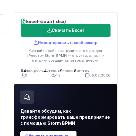
Excel-файл (.xlsx)
Скачать Excel
Импортировать в свой реестр
Скачайте файл и загрузите его в раздел
«Реестр» Storm BPMN — структура, поля и
метрики создадутся автоматически.
Ё
64
4
9
6
ПРОЦЕССА
УРОВНЯ
ПОЛЕЙ
МЕТРИК
0
18
06.08.2026
Давайте обсудим, как
трансформировать ваше предприятие
с помощью Storm BPMN
Обсудить внедрение