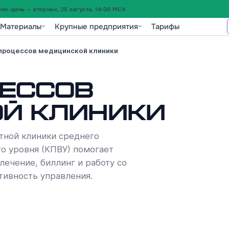
о-день — вторник, 25 августа, 14:00 МСК
Материалы
Крупные предприятия
Тарифы
процессов медицинской клиники
цессов
й клиники
тной клиники среднего
го уровня (КПВУ) помогает
лечение, биллинг и работу со
тивность управления.