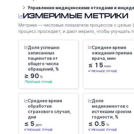
Управление медицинскими отходами и инцид
Измеримые метрики
Метрики — числовые показатели процессов с целью (д
процесс проседает, и дают мерило, чтобы улучшать по 
Доля успешно
Среднее время
записанных
ожидания приема
пациентов от
врача, мин
общего числа
≤ 15
мин
обращений, %
МЕНЬШЕ ЛУЧШЕ
≥ 90
%
БОЛЬШЕ ЛУЧШЕ
Среднее время
Доля
обработки
медикаментов с
страхового случая,
истекшим сроком
дни
годности, %
≤ 5
≤ 0.5
дни
%
МЕНЬШЕ ЛУЧШЕ
МЕНЬШЕ ЛУЧШЕ