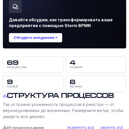
Давайте обсудим, как трансформировать ваше
предприятие с помощью Storm BPMN
Обсудить внедрение
69
4
ПРОЦЕССОВ
УРОВНЯ
9
6
ПОЛЕЙ
МЕТРИК
Структура процессов
Так устроена уложенность процессов в реестре — от
верхнеуровневых до вложенных. Разверните ветки, чтобы
увидеть всё дерево.
69 процессов в дереве
РАЗВЕРНУТЬ ВСЁ
СВЕРНУТЬ ВСЁ