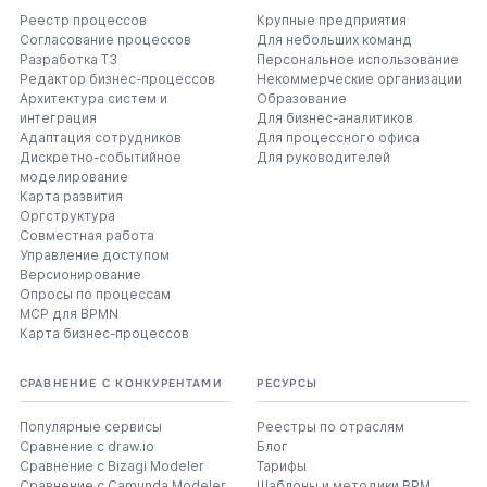
Реестр процессов
Крупные предприятия
Согласование процессов
Для небольших команд
Разработка ТЗ
Персональное использование
Редактор бизнес-процессов
Некоммерческие организации
Архитектура систем и
Образование
интеграция
Для бизнес-аналитиков
Адаптация сотрудников
Для процессного офиса
Дискретно-событийное
Для руководителей
моделирование
Карта развития
Оргструктура
Совместная работа
Управление доступом
Версионирование
Опросы по процессам
MCP для BPMN
Карта бизнес-процессов
СРАВНЕНИЕ С КОНКУРЕНТАМИ
РЕСУРСЫ
Популярные сервисы
Реестры по отраслям
Сравнение с draw.io
Блог
Сравнение с Bizagi Modeler
Тарифы
Сравнение с Camunda Modeler
Шаблоны и методики BPM