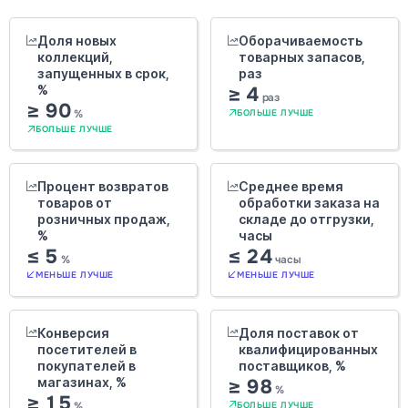
Доля новых
Оборачиваемость
коллекций,
товарных запасов,
запущенных в срок,
раз
%
≥ 4
раз
≥ 90
%
БОЛЬШЕ ЛУЧШЕ
БОЛЬШЕ ЛУЧШЕ
Процент возвратов
Среднее время
товаров от
обработки заказа на
розничных продаж,
складе до отгрузки,
%
часы
≤ 5
≤ 24
%
часы
МЕНЬШЕ ЛУЧШЕ
МЕНЬШЕ ЛУЧШЕ
Конверсия
Доля поставок от
посетителей в
квалифицированных
покупателей в
поставщиков, %
магазинах, %
≥ 98
%
≥ 15
%
БОЛЬШЕ ЛУЧШЕ