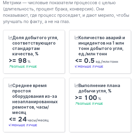
Метрики — числовые показатели процессов с целью
(длительность, процент брака, конверсия). Они
показывают, где процесс проседает, и дают мерило, чтобы
улучшать по факту, а не на глаз.
Доля добытого угля,
Количество аварий и
соответствующего
инцидентов на 1 млн
стандартам
тонн добытого угля,
качества, %
ед./млн тонн
>= 98
<= 0.5
%
ед./млн тонн
БОЛЬШЕ ЛУЧШЕ
МЕНЬШЕ ЛУЧШЕ
Среднее время
Выполнение плана
простоя
добычи угля, %
оборудования из-за
>= 100
%
незапланированных
БОЛЬШЕ ЛУЧШЕ
ремонтов, часы/
месяц
<= 24
часы/месяц
МЕНЬШЕ ЛУЧШЕ