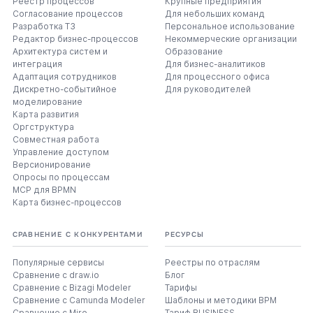
Реестр процессов
Крупные предприятия
Согласование процессов
Для небольших команд
Разработка ТЗ
Персональное использование
Редактор бизнес-процессов
Некоммерческие организации
Архитектура систем и
Образование
интеграция
Для бизнес-аналитиков
Адаптация сотрудников
Для процессного офиса
Дискретно-событийное
Для руководителей
моделирование
Карта развития
Оргструктура
Совместная работа
Управление доступом
Версионирование
Опросы по процессам
MCP для BPMN
Карта бизнес-процессов
СРАВНЕНИЕ С КОНКУРЕНТАМИ
РЕСУРСЫ
Популярные сервисы
Реестры по отраслям
Сравнение с draw.io
Блог
Сравнение с Bizagi Modeler
Тарифы
Сравнение с Camunda Modeler
Шаблоны и методики BPM
Сравнение с Miro
Тариф BUSINESS