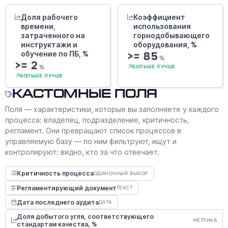
Доля рабочего
Коэффициент
времени,
использования
затраченного на
горнодобывающего
инструктажи и
оборудования, %
обучение по ПБ, %
>= 85
%
>= 2
%
БОЛЬШЕ ЛУЧШЕ
БОЛЬШЕ ЛУЧШЕ
Кастомные поля
Поля — характеристики, которые вы заполняете у каждого
процесса: владелец, подразделение, критичность,
регламент. Они превращают список процессов в
управляемую базу — по ним фильтруют, ищут и
контролируют: видно, кто за что отвечает.
Критичность процесса
ОДИНОЧНЫЙ ВЫБОР
Регламентирующий документ
ТЕКСТ
Дата последнего аудита
ДАТА
Доля добытого угля, соответствующего
МЕТРИКА
стандартам качества, %