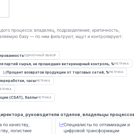
дого процесса: владелец, подразделение, критичность,
вляемую базу — по ним фильтруют, ищут и контролируют:
ированность
ОДИНОЧНЫЙ ВЫБОР
я партий сырья, не прошедших ветеринарный контроль, %
МЕТРИКА
Процент возвратов продукции от торговых сетей, %
МЕТРИКА
переработки, часы
МЕТРИКА
ЕТРИКА
ции (CSAT), баллы
МЕТРИКА
директора, руководители отделов, владельцы процессо
 по качеству,
Специалисты по оптимизации и
тву, логистике
цифровой трансформации