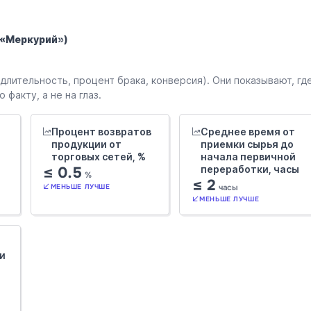
 «Меркурий»)
лительность, процент брака, конверсия). Они показывают, гд
факту, а не на глаз.
Процент возвратов
Среднее время от
продукции от
приемки сырья до
торговых сетей, %
начала первичной
≤ 0.5
переработки, часы
%
≤ 2
часы
МЕНЬШЕ ЛУЧШЕ
МЕНЬШЕ ЛУЧШЕ
и