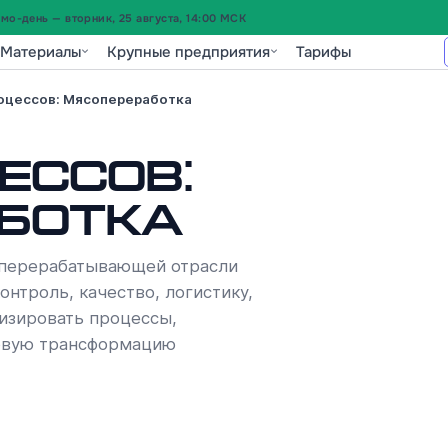
о-день — вторник, 25 августа, 14:00 МСК
Материалы
Крупные предприятия
Тарифы
оцессов: Мясопереработка
ессов:
ботка
оперерабатывающей отрасли
онтроль, качество, логистику,
изировать процессы,
ровую трансформацию