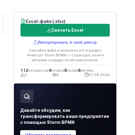
Excel-файл (.xlsx)
Скачать Excel
Импортировать в свой реестр
Скачайте файл и загрузите его в раздел
«Реестр» Storm BPMN — структура, поля и
метрики создадутся автоматически.
Ё
112
4
9
6
ПРОЦЕССОВ
УРОВНЯ
ПОЛЕЙ
МЕТРИК
0
6
07.08.2026
Давайте обсудим, как
трансформировать ваше предприятие
с помощью Storm BPMN
Обсудить внедрение