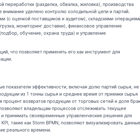
й переработки (разделка, обвалка, жиловка), производства
е внимание уделено контролю холодильной цепи и партий.
ми (с оценкой поставщиков и аудитом), складскими операциям
тгрузка, мониторинг доставки), финансовое управление
подбор, обучение, охрана труда) и управление
ий, что позволяет применять его как инструмент для
ации.
е показатели эффективности, включая долю партий сырья, не
одукции из 1 тонны сырья и среднее время от приемки сырья
я процент возвратов продукции от торговых сетей и доля бра
и позволяют владельцам процессов отслеживать текущее
й и принимать своевременные управленческие решения для
 KPI, такие как Storm BPMN, позволяют визуализировать данны
ме реального времени.