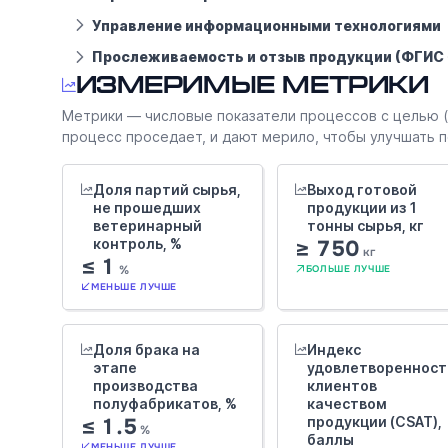
Управление информационными технологиями
Прослеживаемость и отзыв продукции (ФГИС
Измеримые метрики
Метрики — числовые показатели процессов с целью (д
процесс проседает, и дают мерило, чтобы улучшать по 
Доля партий сырья,
Выход готовой
не прошедших
продукции из 1
ветеринарный
тонны сырья, кг
контроль, %
≥ 750
кг
≤ 1
%
БОЛЬШЕ ЛУЧШЕ
МЕНЬШЕ ЛУЧШЕ
Доля брака на
Индекс
этапе
удовлетворенност
производства
клиентов
полуфабрикатов, %
качеством
≤ 1.5
продукции (CSAT),
%
баллы
МЕНЬШЕ ЛУЧШЕ