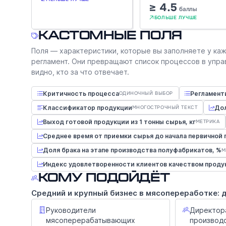
≥ 4.5
баллы
БОЛЬШЕ ЛУЧШЕ
Кастомные поля
Поля — характеристики, которые вы заполняете у каж
регламент. Они превращают список процессов в упра
видно, кто за что отвечает.
Критичность процесса
Регламент
ОДИНОЧНЫЙ ВЫБОР
Классификатор продукции
Дол
МНОГОСТРОЧНЫЙ ТЕКСТ
Выход готовой продукции из 1 тонны сырья, кг
МЕТРИКА
Среднее время от приемки сырья до начала первичной 
Доля брака на этапе производства полуфабрикатов, %
М
Индекс удовлетворенности клиентов качеством продук
Кому подойдёт
Средний и крупный бизнес в мясопереработке: 
Руководители
Директора
мясоперерабатывающих
производс