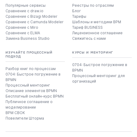
Популярные сервисы
Реестры по отраслям
Сравнение с draw.io
Блог
Сравнение с Bizagi Modeler
Тарифы
Сравнение с Camunda Modeler
Шаблоны и методики BPM
Сравнение с Miro
Тариф BUSINESS
Сравнение с ELMA
Лицензионное соглашение
Замена Business Studio
Свяжитесь с нами
ИЗУЧАЙТЕ ПРОЦЕССНЫЙ
КУРСЫ И МЕНТОРИНГ
ПОДХОД
0704: Быстрое погружение в
Разбор книг по процессам
BPMN
0704: Быстрое погружение в
Процессный менторинг для
BPMN
организаций
Процессный менторинг
Описание элементов BPMN
Бесплатный онлайн-курс BPMN
Публичное соглашение о
моделировании
BPM CBOK
Повелители Шторма