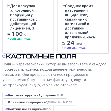
Доля закупок
Среднее время
алкогольной
разрешения
продукции у
инцидентов,
поставщиков с
связанных с
действующей
логистикой и
лицензией, %
доставкой
= 100
алкогольной
%
продукции, часы
БОЛЬШЕ ЛУЧШЕ
≤ 24
часы
МЕНЬШЕ ЛУЧШЕ
Кастомные поля
Поля — характеристики, которые вы заполняете у каждого
процесса: владелец, подразделение, критичность,
регламент. Они превращают список процессов в
управляемую базу — по ним фильтруют, ищут и
контролируют: видно, кто за что отвечает.
Регламентирующий документ
ТЕКСТ
Критичность процесса
ОДИНОЧНЫЙ ВЫБОР
Рейтинг поставщика
ЧИСЛО