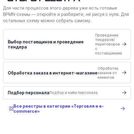
Для части процессов этого дерева уже есть готовые
BPMN-схемы — откройте и разберите, не рисуя с нуля. Для
остальных схему можно собрать самому.
Проведение
тендеров/
Выбор поставщиков и проведение
переговоров
тендера
с
поставщиками
Обработка
Обработка заказа в интернет-магазине
заказов от
клиентов
Подбор персонала
Подбор и найм персонала
Все реестры в категории «Торговля и e-
commerce»