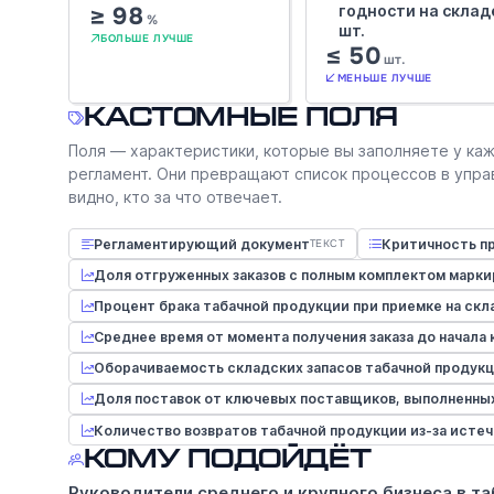
≥ 98
годности на склад
%
шт.
БОЛЬШЕ ЛУЧШЕ
≤ 50
шт.
МЕНЬШЕ ЛУЧШЕ
Кастомные поля
Поля — характеристики, которые вы заполняете у каж
регламент. Они превращают список процессов в упра
видно, кто за что отвечает.
Регламентирующий документ
Критичность п
ТЕКСТ
Доля отгруженных заказов с полным комплектом марки
Процент брака табачной продукции при приемке на скл
Среднее время от момента получения заказа до начала
Оборачиваемость складских запасов табачной продукц
Доля поставок от ключевых поставщиков, выполненных
Количество возвратов табачной продукции из-за истече
Кому подойдёт
Руководители среднего и крупного бизнеса в т