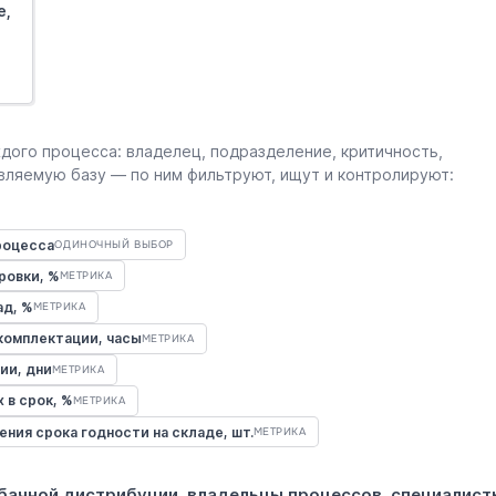
е,
дого процесса: владелец, подразделение, критичность,
вляемую базу — по ним фильтруют, ищут и контролируют:
роцесса
ОДИНОЧНЫЙ ВЫБОР
ровки, %
МЕТРИКА
ад, %
МЕТРИКА
 комплектации, часы
МЕТРИКА
ии, дни
МЕТРИКА
 в срок, %
МЕТРИКА
ния срока годности на складе, шт.
МЕТРИКА
абачной дистрибуции, владельцы процессов, специалист