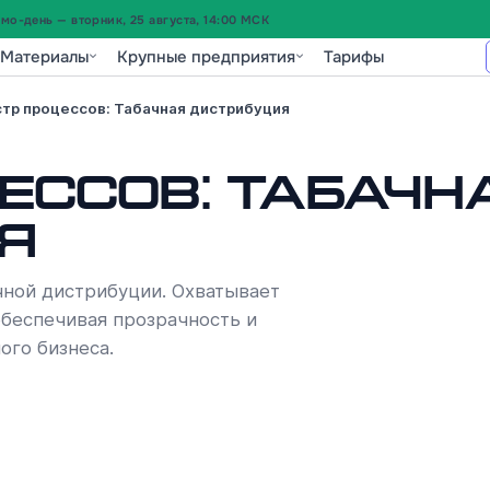
о-день — вторник, 25 августа, 14:00 МСК
Материалы
Крупные предприятия
Тарифы
тр процессов: Табачная дистрибуция
ессов: Табачн
я
чной дистрибуции. Охватывает
 обеспечивая прозрачность и
ого бизнеса.