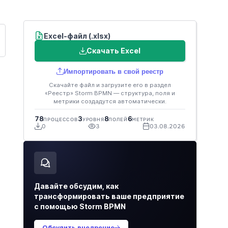
Excel-файл (.xlsx)
Скачать Excel
Импортировать в свой реестр
Скачайте файл и загрузите его в раздел
«Реестр» Storm BPMN — структура, поля и
метрики создадутся автоматически.
Ё
78
3
8
6
ПРОЦЕССОВ
УРОВНЯ
ПОЛЕЙ
МЕТРИК
0
3
03.08.2026
Давайте обсудим, как
трансформировать ваше предприятие
с помощью Storm BPMN
Обсудить внедрение