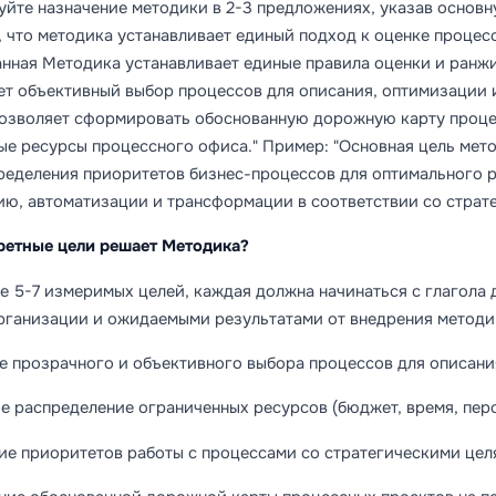
йте назначение методики в 2-3 предложениях, указав основн
, что методика устанавливает единый подход к оценке процес
анная Методика устанавливает единые правила оценки и ранж
ет объективный выбор процессов для описания, оптимизации 
озволяет сформировать обоснованную дорожную карту проце
ые ресурсы процессного офиса." Пример: "Основная цель мет
ределения приоритетов бизнес-процессов для оптимального 
ию, автоматизации и трансформации в соответствии со страт
ретные цели решает Методика?
е 5-7 измеримых целей, каждая должна начинаться с глагола 
рганизации и ожидаемыми результатами от внедрения методи
е прозрачного и объективного выбора процессов для описани
е распределение ограниченных ресурсов (бюджет, время, пе
ие приоритетов работы с процессами со стратегическими це