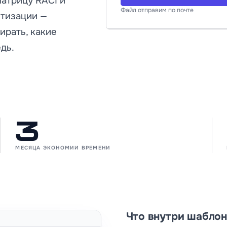
матрицу RACI и
Файл отправим по почте
тизации —
ирать, какие
дь.
3
МЕСЯЦА ЭКОНОМИИ ВРЕМЕНИ
Что внутри шаблон