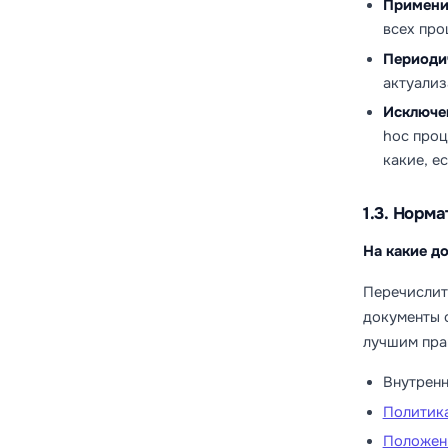
Примени
всех про
Периоди
актуализ
Исключе
hoc проц
какие, е
1.3. Норм
На какие д
Перечислит
документы 
лучшим пра
Внутренн
Политика
Положен