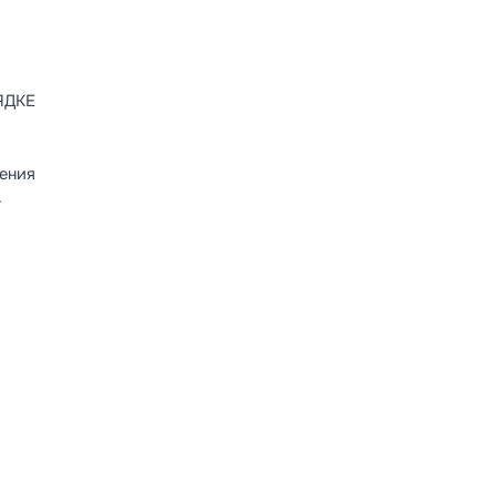
РЯДКЕ
ения
→