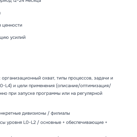
риод 12-24 месяца
ы
я ценности
ацию усилий
 организационный охват, типы процессов, задачи и
L0-L4) и цели применения (описание/оптимизация/
нно при запуске программы или на регулярной
конкретные дивизионы / филиалы
ссы уровня L0-L2 / основные + обеспечивающие +