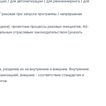
ации / для автоматизации / для реинжиниринга / для
/ разовая при запуске программы / непрерывная
дике): проектные процессы разовых инициатив, Ad-
альным отраслевым законодательством [указать
, разделив их на внутренние и внешние. Внутренние
анизацией, внешние - соответствие стандартам и
нтов: