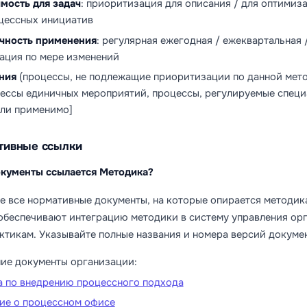
мость для задач
: приоритизация для описания / для оптимиз
цессных инициатив
чность применения
: регулярная ежегодная / ежеквартальная 
ация по мере изменений
ния
(процессы, не подлежащие приоритизации по данной мето
ессы единичных мероприятий, процессы, регулируемые специ
сли применимо]
ативные ссылки
окументы ссылается Методика?
е все нормативные документы, на которые опирается методика
обеспечивают интеграцию методики в систему управления орг
ктикам. Указывайте полные названия и номера версий докуме
ие документы организации:
 по внедрению процессного подхода
ие о процессном офисе