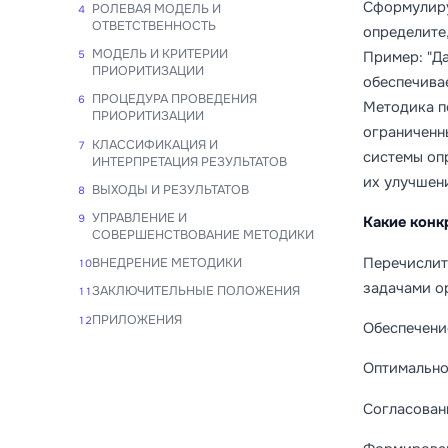
Сформулиру
РОЛЕВАЯ МОДЕЛЬ И
4
ОТВЕТСТВЕННОСТЬ
определите
МОДЕЛЬ И КРИТЕРИИ
Пример: "Д
5
ПРИОРИТИЗАЦИИ
обеспечива
ПРОЦЕДУРА ПРОВЕДЕНИЯ
6
Методика п
ПРИОРИТИЗАЦИИ
ограниченн
КЛАССИФИКАЦИЯ И
7
системы оп
ИНТЕРПРЕТАЦИЯ РЕЗУЛЬТАТОВ
их улучшен
ВЫХОДЫ И РЕЗУЛЬТАТОВ
8
УПРАВЛЕНИЕ И
9
Какие конк
СОВЕРШЕНСТВОВАНИЕ МЕТОДИКИ
Перечислит
ВНЕДРЕНИЕ МЕТОДИКИ
10
задачами о
ЗАКЛЮЧИТЕЛЬНЫЕ ПОЛОЖЕНИЯ
11
ПРИЛОЖЕНИЯ
12
Обеспечени
Оптимально
Согласован