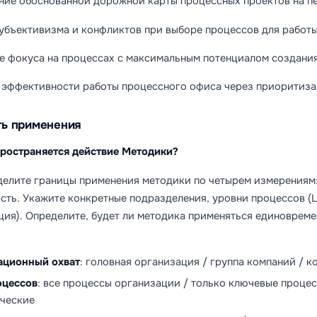
ие обоснованной дорожной карты процессных проектов на пе
убъективизма и конфликтов при выборе процессов для работ
е фокуса на процессах с максимальным потенциалом создани
эффективности работы процессного офиса через приоритиз
сть применения
пространяется действие Методики?
делите границы применения методики по четырем измерениям:
сть. Укажите конкретные подразделения, уровни процессов (
ция). Определите, будет ли методика применяться единовреме
ационный охват
: головная организация / группа компаний / 
оцессов
: все процессы организации / только ключевые проце
ческие