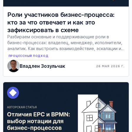
Роли участников бизнес-процесса:
кто за что отвечает и как это
зафиксировать в схеме
Разбираем основные и поддерживающие роли в
бизнес-процессах: владелец, менеджер, исполнители,
аналитик. Как выстроить взаимодействие, эскалации и
отразить роли на BPMN-диаграмме.
ПРОЦЕССНЫЙ ПОДХОД
Владлен Зозульчак
26 МАЯ 2026 Г.