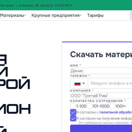
о-день — вторник, 25 августа, 14:00 МСК
Материалы
Крупные предприятия
Тарифы
Скачать матер
я
ИМЯ *
й
ТЕЛЕФОН *
рой
▼
КОМПАНИЯ *
КОЛИЧЕСТВО СОТРУДНИКОВ *
1-100
101-1000
1001+
ион
Я согласен с
политикой обрабо
Я согласен на получение инфо
Это требование закона о рекламе. 