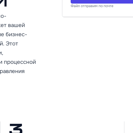
й
Файл отправим по почте
но-
жет вашей
ие бизнес-
й. Этот
и,
ии процессной
правления
3