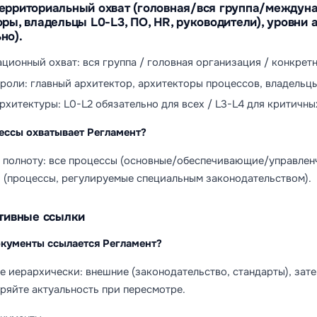
ерриториальный охват (головная/вся группа/междуна
оры, владельцы L0-L3, ПО, HR, руководители), уровни 
но).
ционный охват: вся группа / головная организация / конкре
роли: главный архитектор, архитекторы процессов, владельц
рхитектуры: L0-L2 обязательно для всех / L3-L4 для критичн
ессы охватывает Регламент?
 полноту: все процессы (основные/обеспечивающие/управленч
 (процессы, регулируемые специальным законодательством).
ативные ссылки
окументы ссылается Регламент?
 иерархически: внешние (законодательство, стандарты), зате
ряйте актуальность при пересмотре.