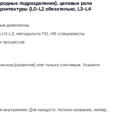
родные подразделения), целевые роли
архитектуры (L0-L2 обязательно, L3-L4
тные дивизионы
ы L0-L3, методологи ПО, HR-специалисты
ых процессов
еские/развития) или только ключевые. Укажите
м внутренние. Для каждого: полное название, номер,