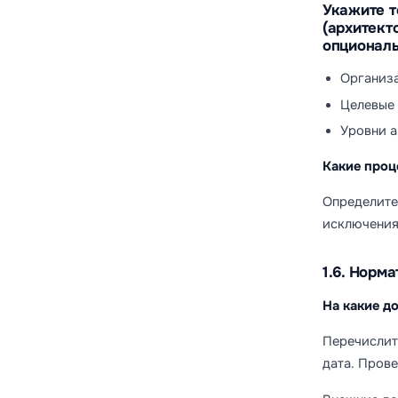
Укажите т
(архитект
опциональ
Организа
Целевые 
Уровни а
Какие проц
Определите
исключения
1.6. Норм
На какие д
Перечислите
дата. Прове