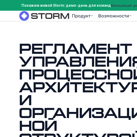
Покажем живой Storm: демо-день для команд
Ближайший дем
Продукт
Возможности
Регламент
управлени
процессно
архитекту
и
организац
ной