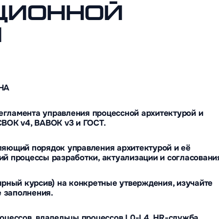
ционной
й
НА
гламента управления процессной архитектурой и
BOK v4, BABOK v3 и ГОСТ.
ляющий порядок управления архитектурой и её
й процессы разработки, актуализации и согласовани
ирный курсив) на конкретные утверждения, изучайте
е заполнения.
оцессов, владельцы процессов L0-L4, HR-служба,