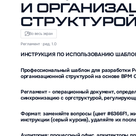
и организа
структуро
Во весь экран
Регламент · ред. 1.0
ИНСТРУКЦИЯ ПО ИСПОЛЬЗОВАНИЮ ШАБЛО
Профессиональный шаблон для разработки Ре
организационной структурой на основе BPM C
Регламент - операционный документ, опреде
синхронизацию с оргструктурой, регулирующи
Формат: заменяйте вопросы (цвет #6366F1, ж
инструкции (серый курсив), удаляйте их посл
Аудитория: процессный офис, архитекторы пр