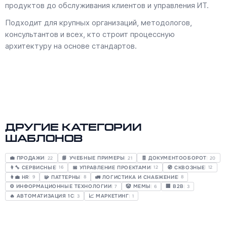
продуктов до обслуживания клиентов и управления ИТ.
Подходит для крупных организаций, методологов,
консультантов и всех, кто строит процессную
архитектуру на основе стандартов.
Другие категории
шаблонов
💼 ПРОДАЖИ
📘 УЧЕБНЫЕ ПРИМЕРЫ
🧾 ДОКУМЕНТООБОРОТ
22
21
20
👨‍🔧 СЕРВИСНЫЕ
📅 УПРАВЛЕНИЕ ПРОЕКТАМИ
🧭 СКВОЗНЫЕ
16
12
12
👩‍💼 HR
🧩 ПАТТЕРНЫ
🚛 ЛОГИСТИКА И СНАБЖЕНИЕ
9
8
8
⚙️ ИНФОРМАЦИОННЫЕ ТЕХНОЛОГИИ
🤡 МЕМЫ
🏢 B2B
7
6
3
🔥 АВТОМАТИЗАЦИЯ 1С
📈 МАРКЕТИНГ
3
1