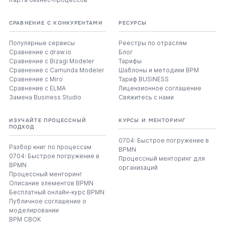
СРАВНЕНИЕ С КОНКУРЕНТАМИ
РЕСУРСЫ
Популярные сервисы
Реестры по отраслям
Сравнение с draw.io
Блог
Сравнение с Bizagi Modeler
Тарифы
Сравнение с Camunda Modeler
Шаблоны и методики BPM
Сравнение с Miro
Тариф BUSINESS
Сравнение с ELMA
Лицензионное соглашение
Замена Business Studio
Свяжитесь с нами
ИЗУЧАЙТЕ ПРОЦЕССНЫЙ
КУРСЫ И МЕНТОРИНГ
ПОДХОД
0704: Быстрое погружение в
Разбор книг по процессам
BPMN
0704: Быстрое погружение в
Процессный менторинг для
BPMN
организаций
Процессный менторинг
Описание элементов BPMN
Бесплатный онлайн-курс BPMN
Публичное соглашение о
моделировании
BPM CBOK