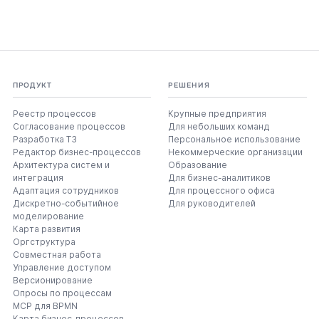
ПРОДУКТ
РЕШЕНИЯ
Реестр процессов
Крупные предприятия
Согласование процессов
Для небольших команд
Разработка ТЗ
Персональное использование
Редактор бизнес-процессов
Некоммерческие организации
Архитектура систем и
Образование
интеграция
Для бизнес-аналитиков
Адаптация сотрудников
Для процессного офиса
Дискретно-событийное
Для руководителей
моделирование
Карта развития
Оргструктура
Совместная работа
Управление доступом
Версионирование
Опросы по процессам
MCP для BPMN
Карта бизнес-процессов