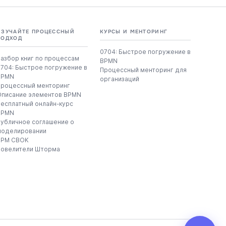
ИЗУЧАЙТЕ ПРОЦЕССНЫЙ
КУРСЫ И МЕНТОРИНГ
ПОДХОД
0704: Быстрое погружение в
азбор книг по процессам
BPMN
0704: Быстрое погружение в
Процессный менторинг для
BPMN
организаций
Процессный менторинг
Описание элементов BPMN
Бесплатный онлайн-курс
BPMN
Публичное соглашение о
моделировании
BPM CBOK
Повелители Шторма