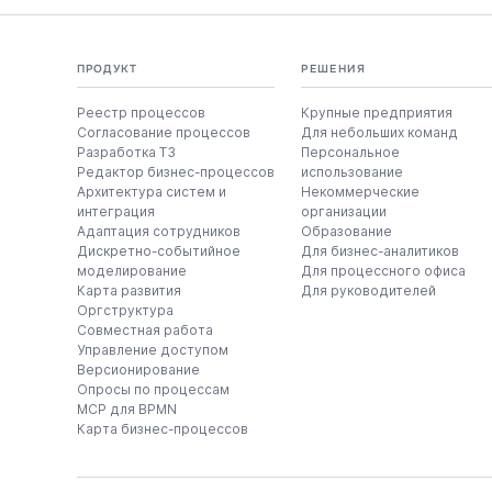
ПРОДУКТ
РЕШЕНИЯ
Реестр процессов
Крупные предприятия
Согласование процессов
Для небольших команд
Разработка ТЗ
Персональное
Редактор бизнес-процессов
использование
Архитектура систем и
Некоммерческие
интеграция
организации
Адаптация сотрудников
Образование
Дискретно-событийное
Для бизнес-аналитиков
моделирование
Для процессного офиса
Карта развития
Для руководителей
Оргструктура
Совместная работа
Управление доступом
Версионирование
Опросы по процессам
MCP для BPMN
Карта бизнес-процессов