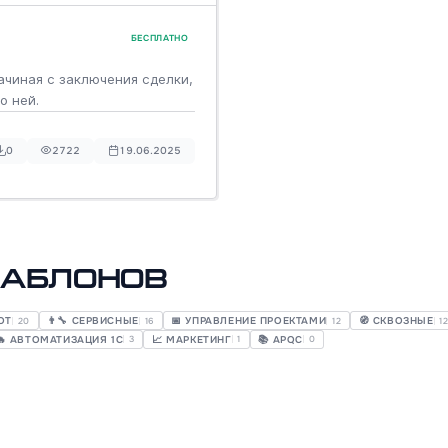
БЕСПЛАТНО
ачиная с заключения сделки,
о ней.
0
2722
19.06.2025
шаблонов
ОТ
👨‍🔧 СЕРВИСНЫЕ
📅 УПРАВЛЕНИЕ ПРОЕКТАМИ
🧭 СКВОЗНЫЕ
20
16
12
1
🔥 АВТОМАТИЗАЦИЯ 1С
📈 МАРКЕТИНГ
📚 APQC
3
1
0