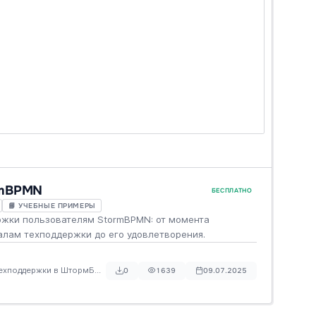
rmBPMN
БЕСПЛАТНО
📘 УЧЕБНЫЕ ПРИМЕРЫ
ржки пользователям StormBPMN: от момента
алам техподдержки до его удовлетворения.
техподдержки в ШтормБПМН
0
1639
09.07.2025