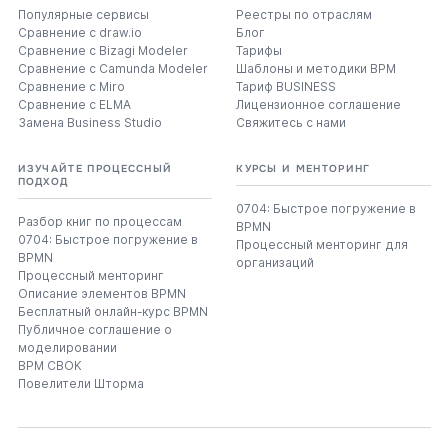
Популярные сервисы
Реестры по отраслям
Сравнение с draw.io
Блог
Сравнение с Bizagi Modeler
Тарифы
Сравнение с Camunda Modeler
Шаблоны и методики BPM
Сравнение с Miro
Тариф BUSINESS
Сравнение с ELMA
Лицензионное соглашение
Замена Business Studio
Свяжитесь с нами
ИЗУЧАЙТЕ ПРОЦЕССНЫЙ
КУРСЫ И МЕНТОРИНГ
ПОДХОД
0704: Быстрое погружение в
Разбор книг по процессам
BPMN
0704: Быстрое погружение в
Процессный менторинг для
BPMN
организаций
Процессный менторинг
Описание элементов BPMN
Бесплатный онлайн-курс BPMN
Публичное соглашение о
моделировании
BPM CBOK
Повелители Шторма